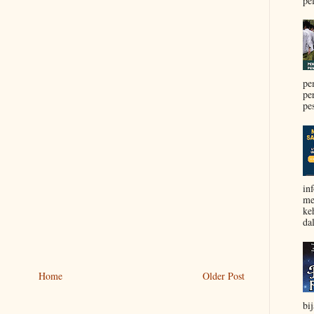
pel
pe
pe
pe
in
me
ke
da
Home
Older Post
bi