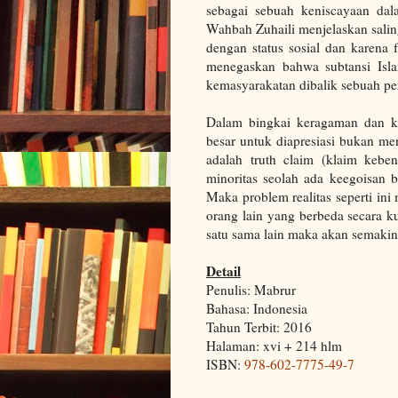
sebagai sebuah keniscayaan dala
Wahbah Zuhaili menjelaskan sali
dengan status sosial dan karena 
menegaskan bahwa subtansi Isl
kemasyarakatan dibalik sebuah pe
Dalam bingkai keragaman dan k
besar untuk diapresiasi bukan m
adalah truth claim (klaim kebe
minoritas seolah ada keegoisan b
Maka problem realitas seperti ini
orang lain yang berbeda secara k
satu sama lain maka akan semakin
Detail
Penulis: Mabrur
Bahasa: Indonesia
Tahun Terbit: 2016
Halaman: xvi + 214 hlm
ISBN:
978-602-7775-49-7