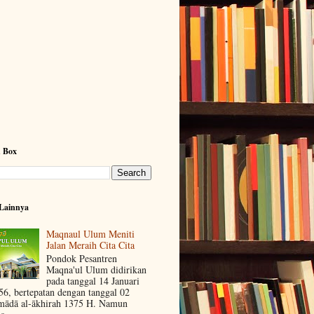
h Box
Lainnya
Maqnaul Ulum Meniti
Jalan Meraih Cita Cita
Pondok Pesantren
Maqna'ul Ulum didirikan
pada tanggal 14 Januari
56, bertepatan dengan tanggal 02
mādā al-ākhirah 1375 H. Namun