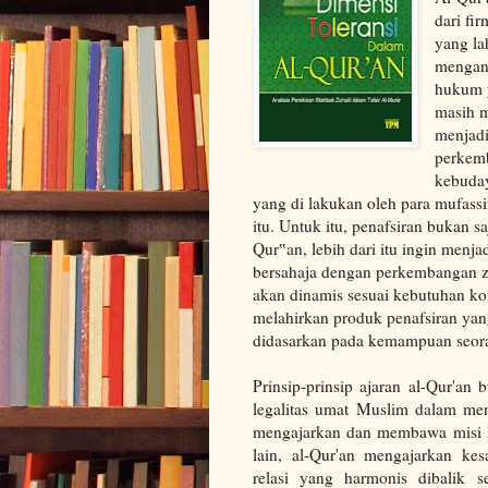
dari fi
yang la
mengan
hukum 
masih m
menjadi
perkemb
kebuday
yang di lakukan oleh para mufass
itu. Untuk itu, penafsiran bukan s
Qur‟an, lebih dari itu ingin menj
bersahaja dengan perkembangan z
akan dinamis sesuai kebutuhan ko
melahirkan produk penafsiran yang
didasarkan pada kemampuan seora
Prinsip-prinsip ajaran al-Qur'a
legalitas umat Muslim dalam me
mengajarkan dan membawa misi ke
lain, al-Qur'an mengajarkan kes
relasi yang harmonis dibalik 