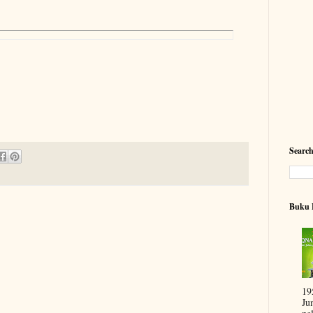
Searc
Buku 
19
Ju