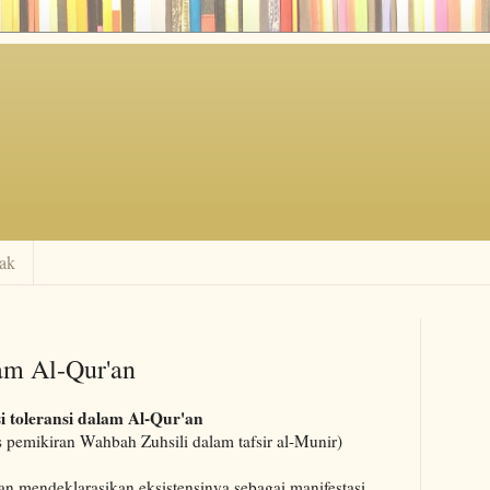
ak
lam Al-Qur'an
i toleransi dalam Al-Qur'an
is pemikiran Wahbah Zuhsili dalam tafsir al-Munir)
an mendeklarasikan eksistensinya sebagai manifestasi