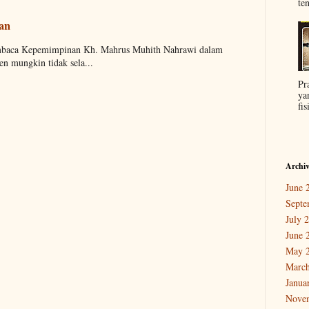
ten
aan
embaca Kepemimpinan Kh. Mahrus Muhith Nahrawi dalam
n mungkin tidak sela...
Pr
ya
fis
Archi
June 
Septe
July 
June 
May 
March
Janua
Nove