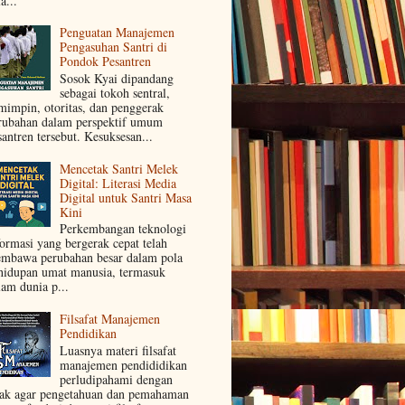
a...
Penguatan Manajemen
Pengasuhan Santri di
Pondok Pesantren
Sosok Kyai dipandang
sebagai tokoh sentral,
mimpin, otoritas, dan penggerak
rubahan dalam perspektif umum
santren tersebut. Kesuksesan...
Mencetak Santri Melek
Digital: Literasi Media
Digital untuk Santri Masa
Kini
Perkembangan teknologi
formasi yang bergerak cepat telah
mbawa perubahan besar dalam pola
hidupan umat manusia, termasuk
lam dunia p...
Filsafat Manajemen
Pendidikan
Luasnya materi filsafat
manajemen pendididikan
perludipahami dengan
jak agar pengetahuan dan pemahaman