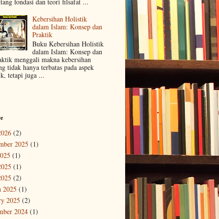
tang fondasi dan teori filsafat ...
Kebersihan Holistik
dalam Islam: Konsep dan
Praktik
Buku Kebersihan Holistik
dalam Islam: Konsep dan
aktik menggali makna kebersihan
ng tidak hanya terbatas pada aspek
ik, tetapi juga ...
ve
2026
(2)
mber 2025
(1)
2025
(1)
2025
(1)
2025
(2)
 2025
(1)
ry 2025
(2)
mber 2024
(1)