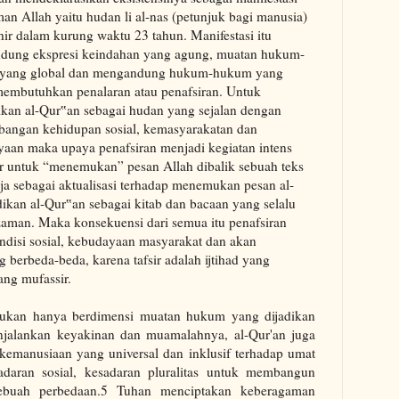
rman Allah yaitu hudan li al-nas (petunjuk bagi manusia)
hir dalam kurung waktu 23 tahun. Manifestasi itu
dung ekspresi keindahan yang agung, muatan hukum-
yang global dan mengandung hukum-hukum yang
embutuhkan penalaran atau penafsiran. Untuk
kan al-Qur‟an sebagai hudan yang sejalan dengan
angan kehidupan sosial, kemasyarakatan dan
aan maka upaya penafsiran menjadi kegiatan intens
ir untuk “menemukan” pesan Allah dibalik sebuah teks
aja sebagai aktualisasi terhadap menemukan pesan al-
adikan al-Qur‟an sebagai kitab dan bacaan yang selalu
aman. Maka konsekuensi dari semua itu penafsiran
ndisi sosial, kebudayaan masyarakat dan akan
 berbeda-beda, karena tafsir adalah ijtihad yang
ng mufassir.
n bukan hanya berdimensi muatan hukum yang dijadikan
njalankan keyakinan dan muamalahnya, al-Qur'an juga
manusiaan yang universal dan inklusif terhadap umat
adaran sosial, kesadaran pluralitas untuk membangun
sebuah perbedaan.5 Tuhan menciptakan keberagaman