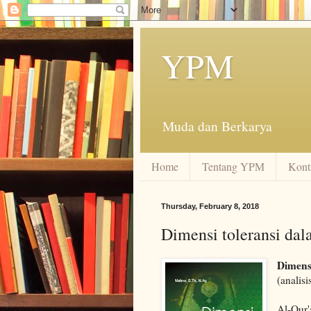
YPM
Muda dan Berkarya
Home
Tentang YPM
Kont
Thursday, February 8, 2018
Dimensi toleransi da
Dimens
(analis
Al-Qur'