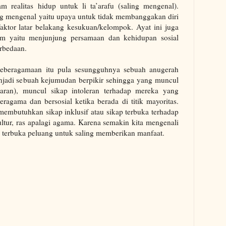
m realitas hidup untuk li ta’arafu (saling mengenal).
ng mengenal yaitu upaya untuk tidak membanggakan diri
faktor latar belakang kesukuan/kelompok. Ayat ini juga
am yaitu menjunjung persamaan dan kehidupan sosial
rbedaan.
eberagamaan itu pula sesungguhnya sebuah anugerah
enjadi sebuah kejumudan berpikir sehingga yang muncul
naran), muncul sikap intoleran terhadap mereka yang
eragama dan bersosial ketika berada di titik mayoritas.
 membutuhkan sikap inklusif atau sikap terbuka terhadap
ultur, ras apalagi agama. Karena semakin kita mengenali
 terbuka peluang untuk saling memberikan manfaat.