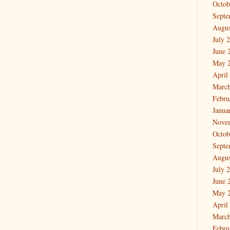
Octob
Septe
Augus
July 
June 
May 
April
March
Febru
Janua
Nove
Octob
Septe
Augus
July 
June 
May 
April
March
Febru