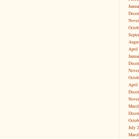
Janua
Dece
Nove
Octob
Septe
Augus
April
Janua
Dece
Nove
Octob
April
Dece
Nove
March
Dece
Octob
July 
March