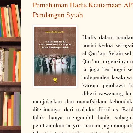
Pemahaman Hadis Keutamaan Alī 
Pandangan Syiah
Hadis dalam panda
posisi kedua sebaga
al-Qur’an. Selain seb
Qur’an, urgensinya 
ia juga berfungsi 
independen layaknya a
karena pembawa ha
diberi wewenang lan
menjelaskan dan menafsirkan kehendak
diterimanya. dari malaikat Jibril as. Be
tidak hanya mengambil hadis sebaga
pembentukan tasyrī’, namun juga menjadi