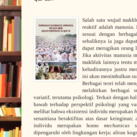
Salah satu wujud makhl
reaktif adalah manusia.
sesuai dengan berbaga
sebaliknya ia juga dapa
dapat merugikan orang l
Jika aktivitas manusia me
makhluk lainnya tentu m
kehadirannya justru m
ini akan menimbulkan su
Berbagai teori telah men
melahirkan berbagai s
variatif, terutama psikologi. Terkait dengan h
bawah terhadap perspektif psikologi yang var
melihat bahwa eksistensi individu merupakan
h
senantiasa beraktifitas atas dasar keinginan
individu merupakan homo
mechanicus
se
dipengaruhi oleh lingkungan kerja; aliran ko