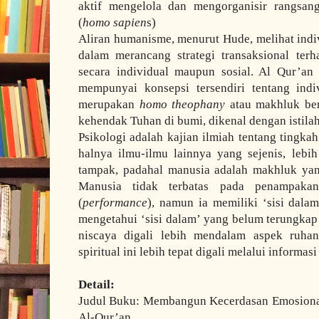
aktif mengelola dan mengorganisir rangsan
(
homo sapien
s)
Aliran humanisme, menurut Hude, melihat indi
dalam merancang strategi transaksional ter
secara individual maupun sosial. Al Qur’an 
mempunyai konsepsi tersendiri tentang indi
merupakan
homo theophany
atau makhluk ber
kehendak Tuhan di bumi, dikenal dengan istila
Psikologi adalah kajian ilmiah tentang tingkah
halnya ilmu-ilmu lainnya yang sejenis, leb
tampak, padahal manusia adalah makhluk yan
Manusia tidak terbatas pada penampakan
(
performance
), namun ia memiliki ‘sisi dala
mengetahui ‘sisi dalam’ yang belum terungkap 
niscaya digali lebih mendalam aspek ruhani
spiritual ini lebih tepat digali melalui informasi
Detail:
Judul Buku: Membangun Kecerdasan Emosional 
Al-Qur’an