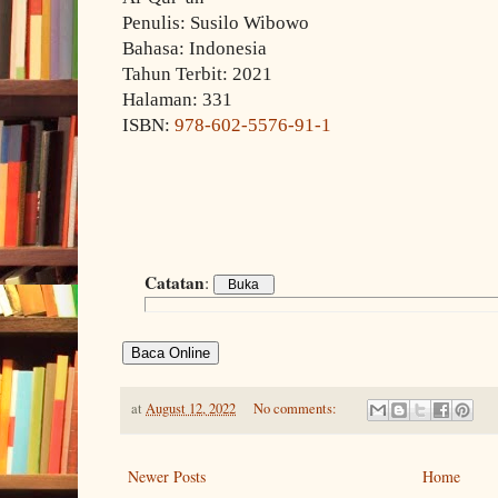
Penulis: Susilo Wibowo
Bahasa: Indonesia
Tahun Terbit: 2021
Halaman: 331
ISBN:
978-602-5576-91-1
Catatan
:
Baca Online
at
August 12, 2022
No comments:
Newer Posts
Home