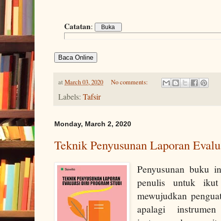
Catatan
:
Baca Online
at
March 03, 2020
No comments:
Labels:
Tafsir
Monday, March 2, 2020
Teknik Penyusunan Laporan Evalua
Penyusunan buku ini
penulis untuk ikut
mewujudkan penguata
apalagi instrume