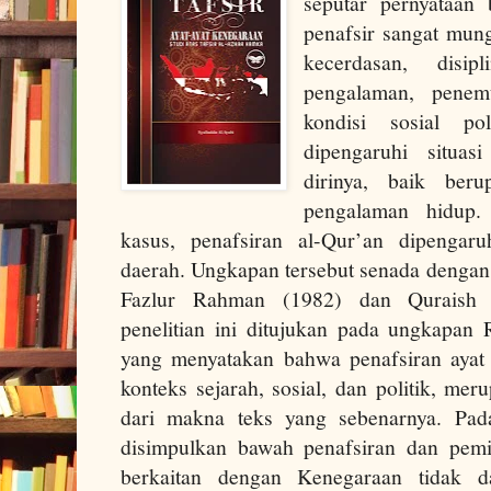
seputar pernyataa
penafsir sangat mung
kecerdasan, disi
pengalaman, penem
kondisi sosial po
dipengaruhi situas
dirinya, baik beru
pengalaman hidup.
kasus, penafsiran al-Qur’an dipengaru
daerah. Ungkapan tersebut senada dengan
Fazlur Rahman (1982) dan Quraish 
penelitian ini ditujukan pada ungkapan 
yang menyatakan bahwa penafsiran ayat 
konteks sejarah, sosial, dan politik, me
dari makna teks yang sebenarnya. Pada
disimpulkan bawah penafsiran dan pem
berkaitan dengan Kenegaraan tidak da