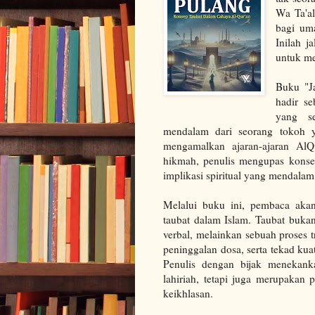
Wa Ta'al
bagi uma
Inilah j
untuk me
Buku "J
hadir s
yang s
mendalam dari seorang tokoh 
mengamalkan ajaran-ajaran Al
hikmah, penulis mengupas konsep
implikasi spiritual yang mendalam
Melalui buku ini, pembaca aka
taubat dalam Islam. Taubat buka
verbal, melainkan sebuah proses
peninggalan dosa, serta tekad ku
Penulis dengan bijak menekank
lahiriah, tetapi juga merupaka
keikhlasan.