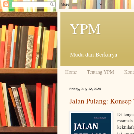
YPM
Muda dan Berkarya
Home
Tentang YPM
Kont
Friday, July 12, 2024
Jalan Pulang: Konsep
Di tenga
manusia
kekhilaf
tak seor