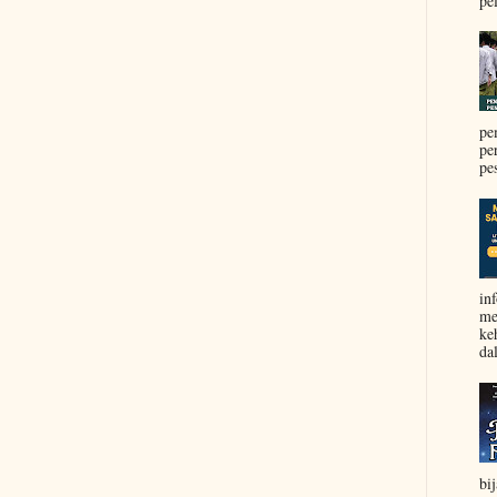
pel
pe
pe
pe
in
me
ke
da
bi