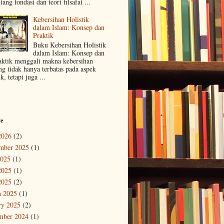
tang fondasi dan teori filsafat ...
Kebersihan Holistik
dalam Islam: Konsep dan
Praktik
Buku Kebersihan Holistik
dalam Islam: Konsep dan
aktik menggali makna kebersihan
ng tidak hanya terbatas pada aspek
ik, tetapi juga ...
ve
2026
(2)
mber 2025
(1)
2025
(1)
2025
(1)
2025
(2)
 2025
(1)
ry 2025
(2)
mber 2024
(1)