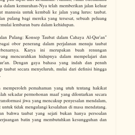
a dalam kemurahan-Nya telah memberikan jalan keluar
t manusia untuk kembali ke jalan yang lurus: taubat.
alan pulang bagi mereka yang tersesat, sebuah peluang
mulai lembaran baru dalam kehidupan.
alan Pulang: Konsep Taubat dalam Cahaya Al-Qur'an"
ebagai obor penerang dalam perjalanan menuju taubat
ebenarnya. Karya ini merupakan buah renungan
yang mencurahkan hidupnya dalam mempelajari dan
Qur'an. Dengan gaya bahasa yang indah dan penuh
 taubat secara menyeluruh, mulai dari definisi hingga
.
n memperoleh pemahaman yang utuh tentang hakikat
nlah sekadar permohonan maaf yang dilontarkan secara
 transformasi jiwa yang mencakup penyesalan mendalam,
at untuk tidak mengulangi kesalahan di masa mendatang.
an bahwa taubat yang sejati bukan hanya persoalan
n perjuangan batin yang membutuhkan kesungguhan dan