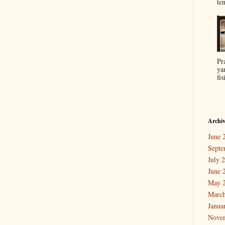
ten
Pr
ya
fis
Archi
June 
Septe
July 
June 
May 
March
Janua
Nove