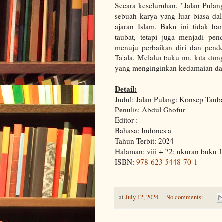
Secara keseluruhan, "Jalan Pula
sebuah karya yang luar biasa d
ajaran Islam. Buku ini tidak 
taubat, tetapi juga menjadi pe
menuju perbaikan diri dan pen
Ta'ala. Melalui buku ini, kita dii
yang menginginkan kedamaian dan
Detail:
Judul: Jalan Pulang: Konsep Taub
Penulis: Abdul Ghofur
Editor : -
Bahasa: Indonesia
Tahun Terbit: 2024
Halaman: viii + 72; ukuran buku 
ISBN:
978-623-5448-70-1
at
July 12, 2024
No comments: