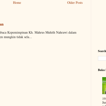
Home
Older Posts
aan
embaca Kepemimpinan Kh. Mahrus Muhith Nahrawi dalam
n mungkin tidak sela...
Searc
Buku 
19
Ju