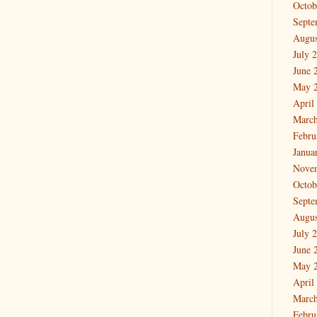
Octob
Septe
Augus
July 
June 
May 
April
March
Febru
Janua
Nove
Octob
Septe
Augus
July 
June 
May 
April
March
Febru