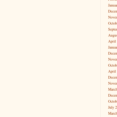
Janua
Dece
Nove
Octob
Septe
Augus
April
Janua
Dece
Nove
Octob
April
Dece
Nove
March
Dece
Octob
July 
March