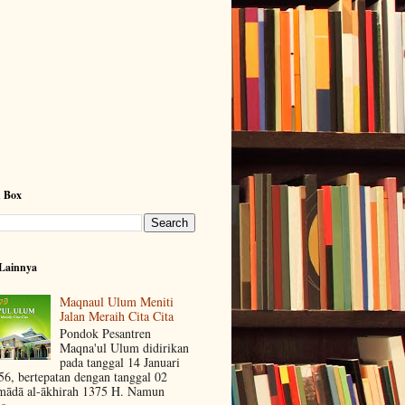
h Box
Lainnya
Maqnaul Ulum Meniti
Jalan Meraih Cita Cita
Pondok Pesantren
Maqna'ul Ulum didirikan
pada tanggal 14 Januari
56, bertepatan dengan tanggal 02
mādā al-ākhirah 1375 H. Namun