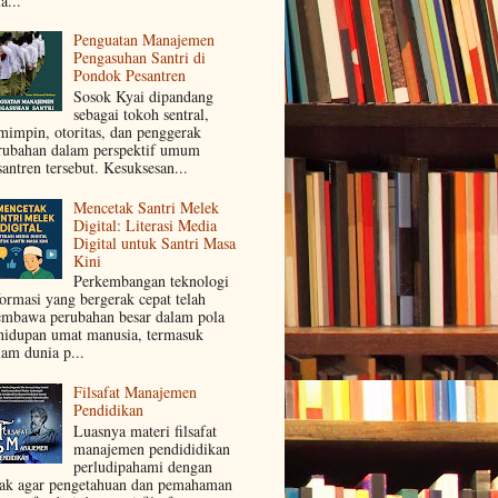
a...
Penguatan Manajemen
Pengasuhan Santri di
Pondok Pesantren
Sosok Kyai dipandang
sebagai tokoh sentral,
mimpin, otoritas, dan penggerak
rubahan dalam perspektif umum
santren tersebut. Kesuksesan...
Mencetak Santri Melek
Digital: Literasi Media
Digital untuk Santri Masa
Kini
Perkembangan teknologi
formasi yang bergerak cepat telah
mbawa perubahan besar dalam pola
hidupan umat manusia, termasuk
lam dunia p...
Filsafat Manajemen
Pendidikan
Luasnya materi filsafat
manajemen pendididikan
perludipahami dengan
jak agar pengetahuan dan pemahaman