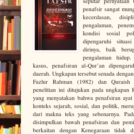
seputar pernyataa
penafsir sangat mung
kecerdasan, disi
pengalaman, penem
kondisi sosial po
dipengaruhi situas
dirinya, baik beru
pengalaman hidup.
kasus, penafsiran al-Qur’an dipengaru
daerah. Ungkapan tersebut senada dengan
Fazlur Rahman (1982) dan Quraish 
penelitian ini ditujukan pada ungkapan 
yang menyatakan bahwa penafsiran ayat 
konteks sejarah, sosial, dan politik, me
dari makna teks yang sebenarnya. Pada
disimpulkan bawah penafsiran dan pem
berkaitan dengan Kenegaraan tidak da