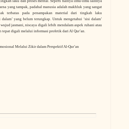
tingkah laku dan proses mental. Seperti halnya ilmu-ilmu lainnya
omena yang tampak, padahal manusia adalah makhluk yang sangat
ak terbatas pada penampakan material dari tingkah laku
si dalam’ yang belum terungkap. Untuk mengetahui ‘sisi dalam’
 wujud jasmani, niscaya digali lebih mendalam aspek ruhani atau
ih tepat digali melalui informasi profetik dari Al Qur’an.
sional Melalui Zikir dalam Perspektif Al-Qur’an