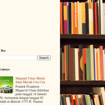
h Box
Lainnya
Maqnaul Ulum Meniti
Jalan Meraih Cita Cita
Pondok Pesantren
Maqna'ul Ulum didirikan
pada tanggal 14 Januari
56, bertepatan dengan tanggal 02
mādā al-ākhirah 1375 H. Namun