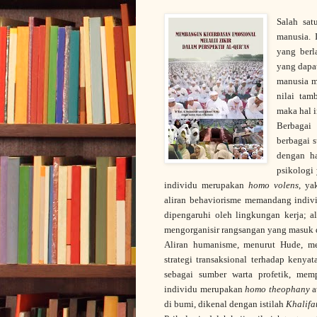
Salah sat
manusia. 
yang berl
yang dapat
manusia me
nilai tam
maka hal 
Berbagai 
berbagai s
dengan ha
psikologi 
individu merupakan
homo volens
, ya
aliran behaviorisme memandang indi
dipengaruhi oleh lingkungan kerja; a
mengorganisir rangsangan yang masuk da
Aliran humanisme, menurut Hude, me
strategi transaksional terhadap kenya
sebagai sumber warta profetik, memp
individu merupakan
homo theophany
a
di bumi, dikenal dengan istilah
Khalifat