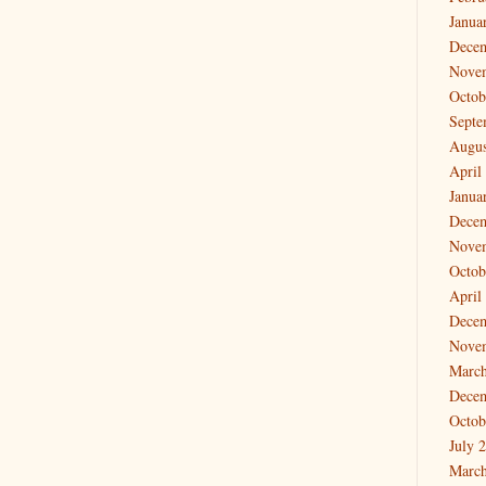
Janua
Dece
Nove
Octob
Septe
Augus
April
Janua
Dece
Nove
Octob
April
Dece
Nove
March
Dece
Octob
July 
March