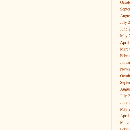
Octob
Septe
Augus
July 
June 
May 
April
March
Febru
Janua
Nove
Octob
Septe
Augus
July 
June 
May 
April
March
Febru