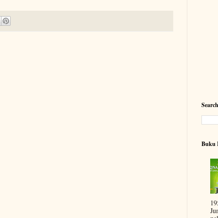
Searc
Buku 
19
Ju