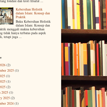
tang fondasi dan teori filsafat ...
Kebersihan Holistik
dalam Islam: Konsep dan
Praktik
Buku Kebersihan Holistik
dalam Islam: Konsep dan
aktik menggali makna kebersihan
ng tidak hanya terbatas pada aspek
ik, tetapi juga ...
ve
2026
(2)
mber 2025
(1)
2025
(1)
2025
(1)
2025
(2)
 2025
(1)
ry 2025
(2)
mber 2024
(1)