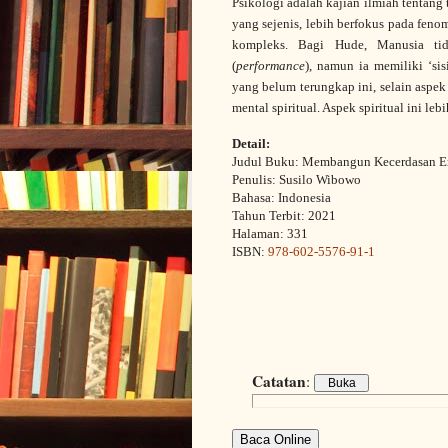
Psikologi adalah kajian ilmiah tentang 
yang sejenis, lebih berfokus pada fen
kompleks. Bagi Hude, Manusia tid
(
performance
), namun ia memiliki ‘si
yang belum terungkap ini, selain aspek
mental spiritual. Aspek spiritual ini leb
Detail:
Judul Buku: Membangun Kecerdasan Emo
Penulis: Susilo Wibowo
Bahasa: Indonesia
Tahun Terbit: 2021
Halaman: 331
ISBN:
978-602-5576-91-1
Catatan
:
Baca Online