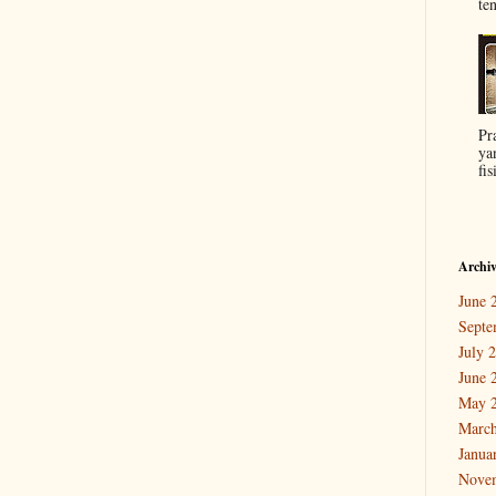
ten
Pr
ya
fis
Archi
June 
Septe
July 
June 
May 
March
Janua
Nove