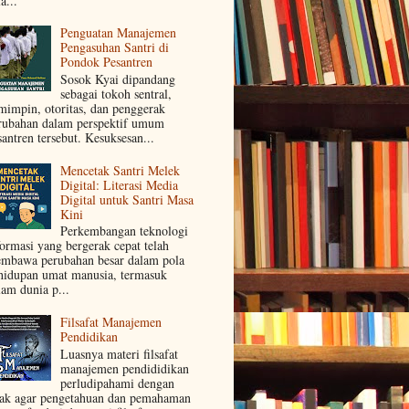
a...
Penguatan Manajemen
Pengasuhan Santri di
Pondok Pesantren
Sosok Kyai dipandang
sebagai tokoh sentral,
mimpin, otoritas, dan penggerak
rubahan dalam perspektif umum
santren tersebut. Kesuksesan...
Mencetak Santri Melek
Digital: Literasi Media
Digital untuk Santri Masa
Kini
Perkembangan teknologi
formasi yang bergerak cepat telah
mbawa perubahan besar dalam pola
hidupan umat manusia, termasuk
lam dunia p...
Filsafat Manajemen
Pendidikan
Luasnya materi filsafat
manajemen pendididikan
perludipahami dengan
jak agar pengetahuan dan pemahaman