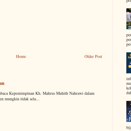
pel
pe
pe
pe
Home
Older Post
in
aan
me
ke
da
embaca Kepemimpinan Kh. Mahrus Muhith Nahrawi dalam
n mungkin tidak sela...
bi