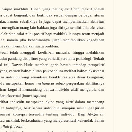
u wujud makhluk Tuhan yang paling aktif dan reaktif adalah
Ia dapat bergerak dan bertindak sesuai dengan berbagai aturan
aku, namun sebaliknya ia juga dapat memperlihatkan aktivitas
 merugikan orang lain bahkan juga dirinya sendiri. Jika aktivitas
lahirkan nilai-nilai positif bagi makhluk lainnya tentu menjadi
bah, namun jika kehadirannya justru menimbulkan kegaduhan
ini akan menimbulkan suatu problem.
teori telah menggali ke-diri-an manusia, hingga melahirkan
udut pandang disipliner yang variatif, terutama psikologi. Terkait
l ini, Darwis Hude memberi garis bawah terhadap perspektif
yang variatif bahwa aliran psikoanalisa melihat bahwa eksistensi
kni individu yang senantiasa beraktifitas atas dasar keinginan;
vidu merupakan homo
mechanicus
sebab pergerakan
aktifitasnya
liran kognitif memandang bahwa individu aktif mengelola dan
ri eksternal (
homo sapien
s)
lihat individu merupakan aktor yang aktif dalam merancang
taan hidupnya, baik secara individual maupun sosial. Al Qur’an
unyai konsepsi tersendiri tentang individu. Bagi Al-Qur’an,
tau makhluk berketuhanan yang merepresentasi kehendak Tuhan
ullah fil Ardhi
.