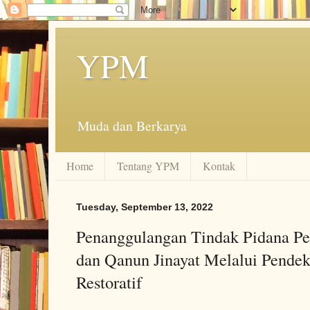
YPM
Muda dan Berkarya
Home
Tentang YPM
Kontak
Tuesday, September 13, 2022
Penanggulangan Tindak Pidana P
dan Qanun Jinayat Melalui Pendek
Restoratif