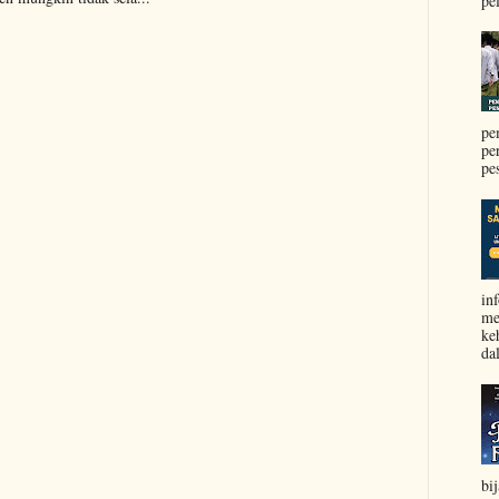
pel
pe
pe
pe
in
me
ke
da
bi