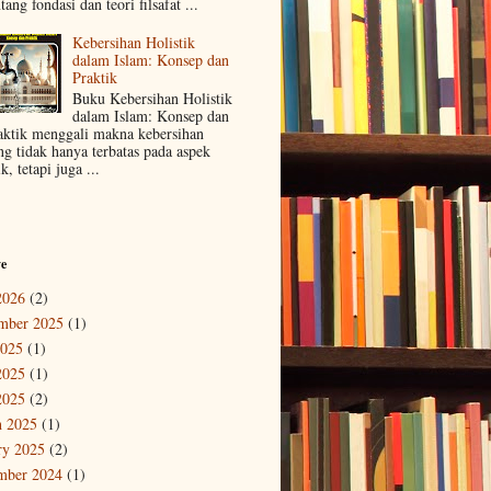
tang fondasi dan teori filsafat ...
Kebersihan Holistik
dalam Islam: Konsep dan
Praktik
Buku Kebersihan Holistik
dalam Islam: Konsep dan
aktik menggali makna kebersihan
ng tidak hanya terbatas pada aspek
ik, tetapi juga ...
ve
2026
(2)
mber 2025
(1)
2025
(1)
2025
(1)
2025
(2)
 2025
(1)
ry 2025
(2)
mber 2024
(1)