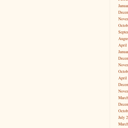
Janua
Dece
Nove
Octob
Septe
Augus
April
Janua
Dece
Nove
Octob
April
Dece
Nove
March
Dece
Octob
July 
March