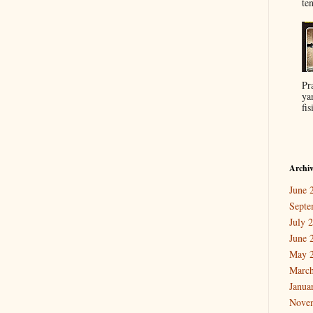
ten
Pr
ya
fis
Archi
June 
Septe
July 
June 
May 
March
Janua
Nove