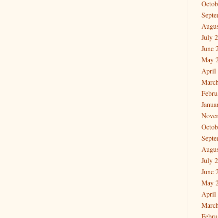
Octob
Septe
Augus
July 
June 
May 
April
March
Febru
Janua
Nove
Octob
Septe
Augus
July 
June 
May 
April
March
Febru