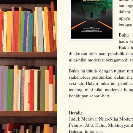
tantang
dalam 
upaya 
beragam
Buku "
hadir s
Buku i
dilakukan oleh para pendidik da
nilai-nilai moderasi beragama di s
Buku ini ditulis dengan tujuan u
stakeholder pendidikan dalam me
sekolah. Dalam buku ini, pemb
tentang nilai-nilai moderasi b
kehidupan sehari-hari.
Detail:
Judul: Merawat Nilai-Nilai Moder
Penulis: Abd. Hafid, Mukhoyyaroh
Bahasa: Indonesia