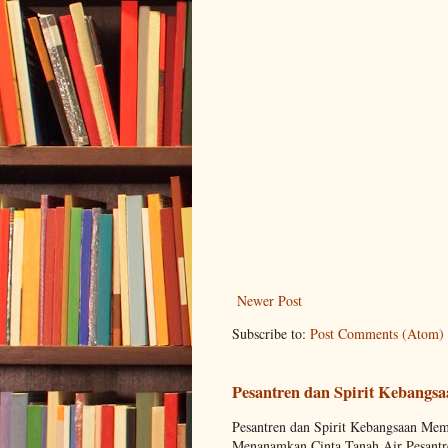
Newer Post
Subscribe to:
Post Comments (Atom)
Pesantren dan Spirit Kebangs
Pesantren dan Spirit Kebangsaan M
Menanamkan Cinta Tanah Air Pesantre