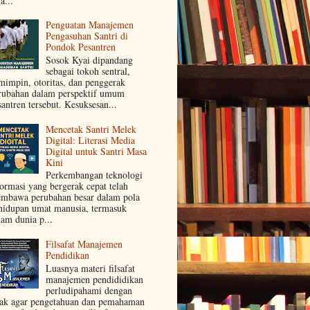
a...
Penguatan Manajemen
Pengasuhan Santri di
Pondok Pesantren
Sosok Kyai dipandang
sebagai tokoh sentral,
mimpin, otoritas, dan penggerak
rubahan dalam perspektif umum
santren tersebut. Kesuksesan...
Mencetak Santri Melek
Digital: Literasi Media
Digital untuk Santri Masa
Kini
Perkembangan teknologi
formasi yang bergerak cepat telah
mbawa perubahan besar dalam pola
hidupan umat manusia, termasuk
lam dunia p...
Filsafat Manajemen
Pendidikan
Luasnya materi filsafat
manajemen pendididikan
perludipahami dengan
jak agar pengetahuan dan pemahaman