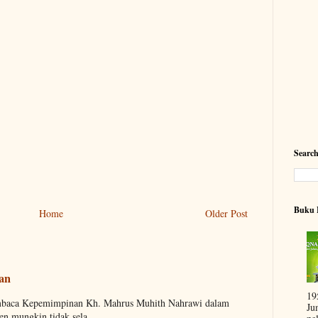
Searc
Buku 
Home
Older Post
aan
19
embaca Kepemimpinan Kh. Mahrus Muhith Nahrawi dalam
Ju
n mungkin tidak sela...