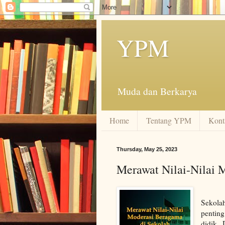
YPM
Muda dan Berkarya
Home
Tentang YPM
Kont
Thursday, May 25, 2023
Merawat Nilai-Nilai 
Sekola
penting
didik. 