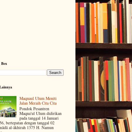
h Box
Lainnya
Maqnaul Ulum Meniti
Jalan Meraih Cita Cita
Pondok Pesantren
Maqna'ul Ulum didirikan
pada tanggal 14 Januari
56, bertepatan dengan tanggal 02
mādā al-ākhirah 1375 H. Namun