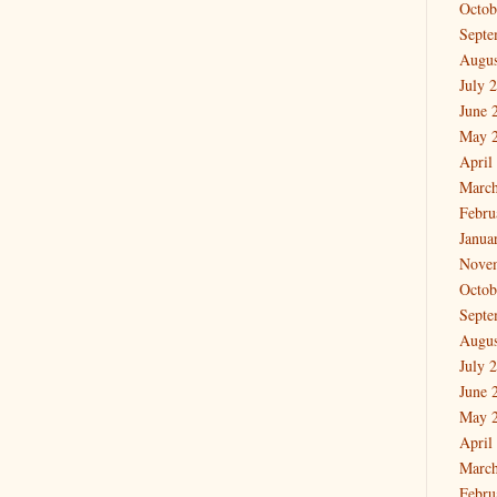
Octob
Septe
Augus
July 
June 
May 
April
March
Febru
Janua
Nove
Octob
Septe
Augus
July 
June 
May 
April
March
Febru