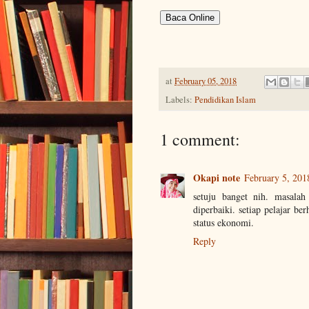
Baca Online
at
February 05, 2018
Labels:
Pendidikan Islam
1 comment:
Okapi note
February 5, 201
setuju banget nih. masalah
diperbaiki. setiap pelajar b
status ekonomi.
Reply