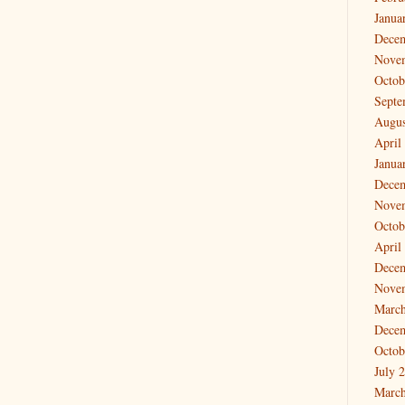
Janua
Dece
Nove
Octob
Septe
Augus
April
Janua
Dece
Nove
Octob
April
Dece
Nove
March
Dece
Octob
July 
March