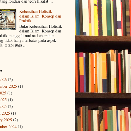
tang fondasi dan teori filsafat ...
Kebersihan Holistik
dalam Islam: Konsep dan
Praktik
Buku Kebersihan Holistik
dalam Islam: Konsep dan
aktik menggali makna kebersihan
ng tidak hanya terbatas pada aspek
ik, tetapi juga ...
ve
2026
(2)
mber 2025
(1)
2025
(1)
2025
(1)
2025
(2)
 2025
(1)
ry 2025
(2)
mber 2024
(1)