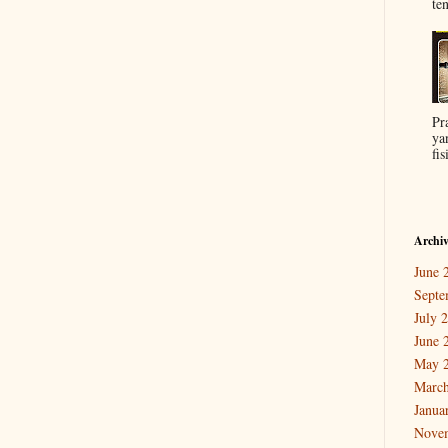
ten
Pr
ya
fis
Archi
June 
Septe
July 
June 
May 
March
Janua
Nove