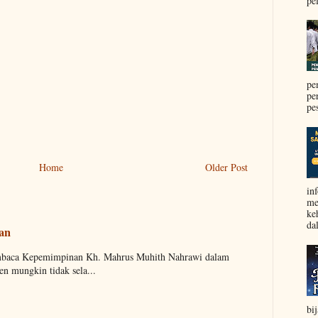
pel
pe
pe
pe
Home
Older Post
in
me
ke
da
aan
embaca Kepemimpinan Kh. Mahrus Muhith Nahrawi dalam
n mungkin tidak sela...
bi