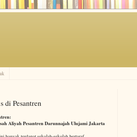
ak
s di Pesantren
ntren:
sah Aliyah Pesantren Darunnajah Ulujami Jakarta
ni banyak terdapat sekolah-sekolah bertaraf