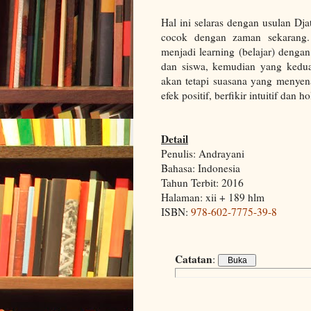
Hal ini selaras dengan usulan Dj
cocok dengan zaman sekarang.
menjadi learning (belajar) denga
dan siswa, kemudian yang kedua;
akan tetapi suasana yang menyen
efek positif, berfikir intuitif dan h
Detail
Penulis: Andrayani
Bahasa: Indonesia
Tahun Terbit: 2016
Halaman: xii + 189 hlm
ISBN:
978-602-7775-39-8
Catatan
: