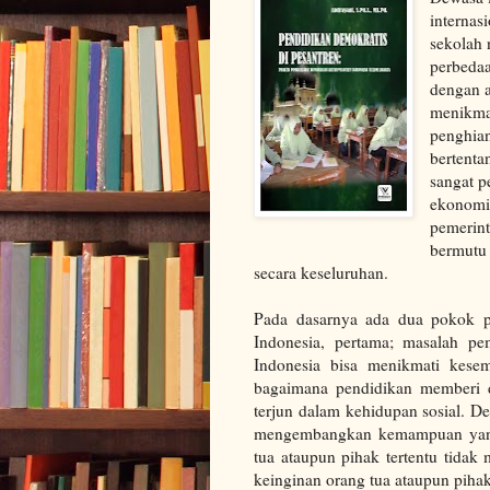
interna
sekolah 
perbedaa
dengan 
menikmat
penghian
bertenta
sangat p
ekonomi
pemerint
bermutu 
secara keseluruhan.
Pada dasarnya ada dua pokok p
Indonesia, pertama; masalah pe
Indonesia bisa menikmati kese
bagaimana pendidikan memberi d
terjun dalam kehidupan sosial. 
mengembangkan kemampuan yang 
tua ataupun pihak tertentu tida
keinginan orang tua ataupun pihak