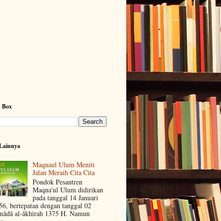
h Box
Lainnya
Maqnaul Ulum Meniti
Jalan Meraih Cita Cita
Pondok Pesantren
Maqna'ul Ulum didirikan
pada tanggal 14 Januari
56, bertepatan dengan tanggal 02
mādā al-ākhirah 1375 H. Namun