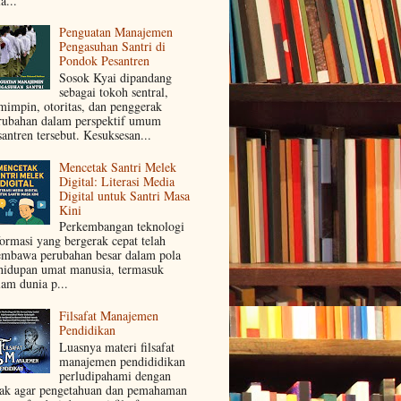
a...
Penguatan Manajemen
Pengasuhan Santri di
Pondok Pesantren
Sosok Kyai dipandang
sebagai tokoh sentral,
mimpin, otoritas, dan penggerak
rubahan dalam perspektif umum
santren tersebut. Kesuksesan...
Mencetak Santri Melek
Digital: Literasi Media
Digital untuk Santri Masa
Kini
Perkembangan teknologi
formasi yang bergerak cepat telah
mbawa perubahan besar dalam pola
hidupan umat manusia, termasuk
lam dunia p...
Filsafat Manajemen
Pendidikan
Luasnya materi filsafat
manajemen pendididikan
perludipahami dengan
jak agar pengetahuan dan pemahaman