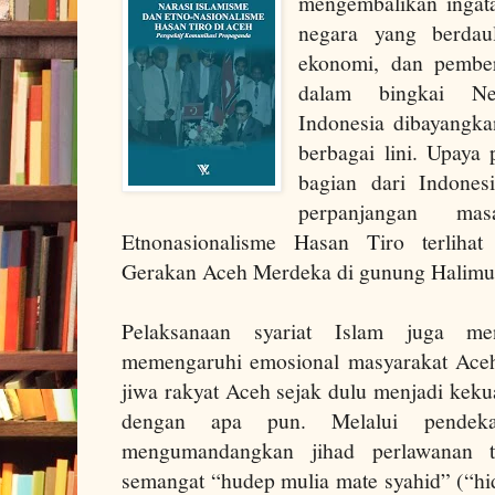
mengembalikan ingat
negara yang berdaula
ekonomi, dan pember
dalam bingkai Ne
Indonesia dibayangk
berbagai lini. Upay
bagian dari Indones
perpanjangan mas
Etnonasionalisme Hasan Tiro terlihat
Gerakan Aceh Merdeka di gunung Halimu
Pelaksanaan syariat Islam juga me
memengaruhi emosional masyarakat Aceh
jiwa rakyat Aceh sejak dulu menjadi keku
dengan apa pun. Melalui pendek
mengumandangkan jihad perlawanan t
semangat “hudep mulia mate syahid” (“hi