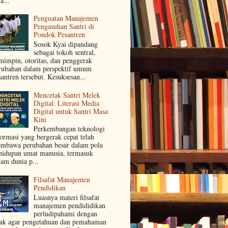
a...
Penguatan Manajemen
Pengasuhan Santri di
Pondok Pesantren
Sosok Kyai dipandang
sebagai tokoh sentral,
mimpin, otoritas, dan penggerak
rubahan dalam perspektif umum
santren tersebut. Kesuksesan...
Mencetak Santri Melek
Digital: Literasi Media
Digital untuk Santri Masa
Kini
Perkembangan teknologi
formasi yang bergerak cepat telah
mbawa perubahan besar dalam pola
hidupan umat manusia, termasuk
lam dunia p...
Filsafat Manajemen
Pendidikan
Luasnya materi filsafat
manajemen pendididikan
perludipahami dengan
jak agar pengetahuan dan pemahaman