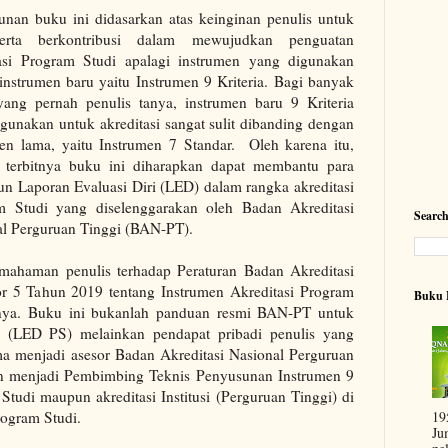
unan buku ini didasarkan atas keinginan penulis untuk
erta berkontribusi dalam mewujudkan penguatan
tasi Program Studi apalagi instrumen yang digunakan
instrumen baru yaitu Instrumen 9 Kriteria. Bagi banyak
yang pernah penulis tanya, instrumen baru 9 Kriteria
gunakan untuk akreditasi sangat sulit dibanding dengan
men lama, yaitu Instrumen 7 Standar. Oleh karena itu,
 terbitnya buku ini diharapkan dapat membantu para
n Laporan Evaluasi Diri (LED) dalam rangka akreditasi
m Studi yang diselenggarakan oleh Badan Akreditasi
Searc
al Perguruan Tinggi (BAN-PT).
mahaman penulis terhadap Peraturan Badan Akreditasi
r 5 Tahun 2019 tentang Instrumen Akreditasi Program
Buku 
nnya. Buku ini bukanlah panduan resmi BAN-PT untuk
(LED PS) melainkan pendapat pribadi penulis yang
ma menjadi asesor Badan Akreditasi Nasional Perguruan
n menjadi Pembimbing Teknis Penyusunan Instrumen 9
 Studi maupun akreditasi Institusi (Perguruan Tinggi) di
19
Program Studi.
Ju