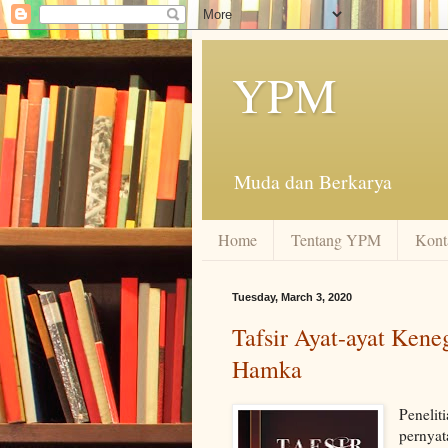
YPM
Muda dan Berkarya
Home
Tentang YPM
Kont
Tuesday, March 3, 2020
Tafsir Ayat-ayat Keneg
Hamka
Peneli
pernya