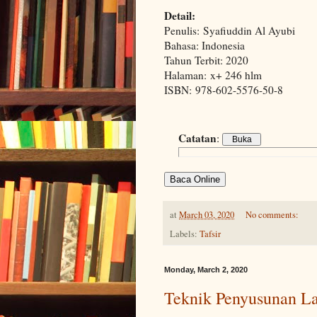
Detail:
Penulis: Syafiuddin Al Ayubi
Bahasa: Indonesia
Tahun Terbit: 2020
Halaman: x+ 246 hlm
ISBN: 978-602-5576-50-8
Catatan
:
Baca Online
at
March 03, 2020
No comments:
Labels:
Tafsir
Monday, March 2, 2020
Teknik Penyusunan La