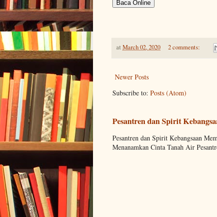
Baca Online
at
March 02, 2020
2 comments:
Newer Posts
Subscribe to:
Posts (Atom)
Pesantren dan Spirit Kebangs
Pesantren dan Spirit Kebangsaan M
Menanamkan Cinta Tanah Air Pesantre