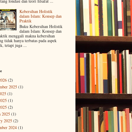
tang fondasi dan teori filsafat ...
Kebersihan Holistik
dalam Islam: Konsep dan
Praktik
Buku Kebersihan Holistik
dalam Islam: Konsep dan
aktik menggali makna kebersihan
ng tidak hanya terbatas pada aspek
ik, tetapi juga ...
ve
2026
(2)
mber 2025
(1)
2025
(1)
2025
(1)
2025
(2)
 2025
(1)
ry 2025
(2)
mber 2024
(1)