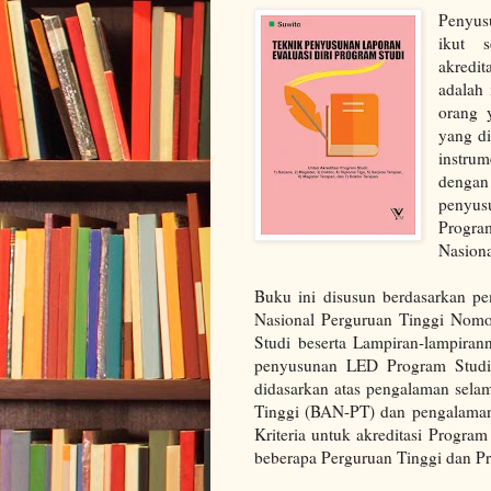
Penyus
ikut s
akredi
adalah 
orang 
yang di
instru
dengan
penyusu
Progra
Nasion
Buku ini disusun berdasarkan pe
Nasional Perguruan Tinggi Nomo
Studi beserta Lampiran-lampira
penyusunan LED Program Studi 
didasarkan atas pengalaman sela
Tinggi (BAN-PT) dan pengalama
Kriteria untuk akreditasi Program
beberapa Perguruan Tinggi dan 