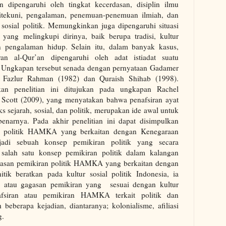
 dipengaruhi oleh tingkat kecerdasan, disiplin ilmu
itekuni, pengalaman, penemuan-penemuan ilmiah, dan
 sosial politik. Memungkinkan juga dipengaruhi situasi
u yang melingkupi dirinya, baik berupa tradisi, kultur
 pengalaman hidup. Selain itu, dalam banyak kasus,
iran al-Qur’an dipengaruhi oleh adat istiadat suatu
 Ungkapan tersebut senada dengan pernyataan Gadamer
, Fazlur Rahman (1982) dan Quraish Shihab (1998).
kan penelitian ini ditujukan pada ungkapan Rachel
Scott (2009), yang menyatakan bahwa penafsiran ayat
s sejarah, sosial, dan politik, merupakan ide awal untuk
enarnya. Pada akhir penelitian ini dapat disimpulkan
n politik HAMKA yang berkaitan dengan Kenegaraan
jadi sebuah konsep pemikiran politik yang secara
salah satu konsep pemikiran politik dalam kalangan
gasan pemikiran politik HAMKA yang berkaitan dengan
tik beratkan pada kultur sosial politik Indonesia, ia
atau gagasan pemikiran yang sesuai dengan kultur
afsiran atau pemikiran HAMKA terkait politik dan
 beberapa kejadian, diantaranya; kolonialisme, afiliasi
g.