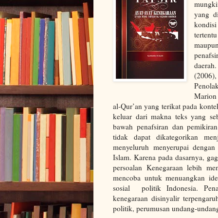
mungkin
yang d
kondisi
tertent
maupun
penafs
daerah.
(2006)
Penola
Marion 
al-Qur’an yang terikat pada kontek
keluar dari makna teks yang seb
bawah penafsiran dan pemikira
tidak dapat dikategorikan men
menyeluruh menyerupai dengan 
Islam. Karena pada dasarnya, ga
persoalan Kenegaraan lebih meni
mencoba untuk menuangkan ide 
sosial politik Indonesia. Pen
kenegaraan disinyalir terpengaruh
politik, perumusan undang-undan