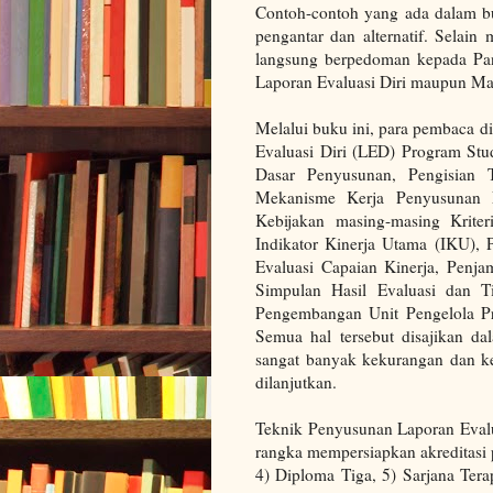
Contoh-contoh yang ada dalam b
pengantar dan alternatif. Sela
langsung berpedoman kepada Pa
Laporan Evaluasi Diri maupun Matr
Melalui buku ini, para pembaca
Evaluasi Diri (LED) Program Stu
Dasar Penyusunan, Pengisian
Mekanisme Kerja Penyusunan L
Kebijakan masing-masing Kriteri
Indikator Kinerja Utama (IKU), 
Evaluasi Capaian Kinerja, Penj
Simpulan Hasil Evaluasi dan T
Pengembangan Unit Pengelola Pro
Semua hal tersebut disajikan d
sangat banyak kekurangan dan ke
dilanjutkan.
Teknik Penyusunan Laporan Evalu
rangka mempersiapkan akreditasi p
4) Diploma Tiga, 5) Sarjana Tera