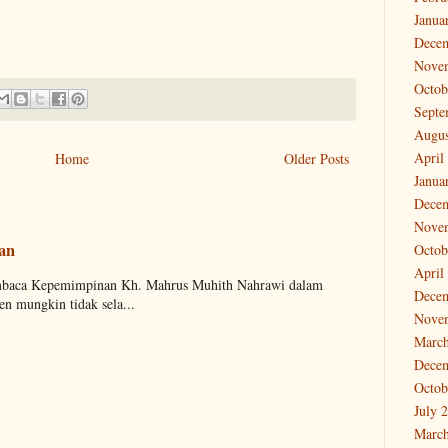
Janua
Dece
Nove
Octob
Septe
Augus
April
Home
Older Posts
Janua
Dece
Nove
aan
Octob
April
embaca Kepemimpinan Kh. Mahrus Muhith Nahrawi dalam
Dece
n mungkin tidak sela...
Nove
March
Dece
Octob
July 
March