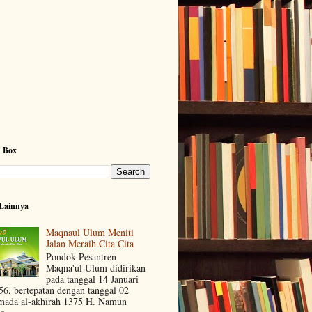
h Box
Lainnya
Maqnaul Ulum Meniti
Jalan Meraih Cita Cita
Pondok Pesantren
Maqna'ul Ulum didirikan
pada tanggal 14 Januari
56, bertepatan dengan tanggal 02
mādā al-ākhirah 1375 H. Namun