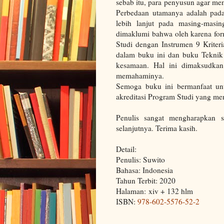
sebab itu, para penyusun agar mem
Perbedaan utamanya adalah pada 
lebih lanjut pada masing-masing
dimaklumi bahwa oleh karena for
Studi dengan Instrumen 9 Kriter
dalam buku ini dan buku Teknik
kesamaan. Hal ini dimaksudk
memahaminya.
Semoga buku ini bermanfaat u
akreditasi Program Studi yang me
Penulis sangat mengharapkan s
selanjutnya. Terima kasih.
Detail:
Penulis: Suwito
Bahasa: Indonesia
Tahun Terbit: 2020
Halaman: xiv + 132 hlm
ISBN:
978-602-5576-52-2