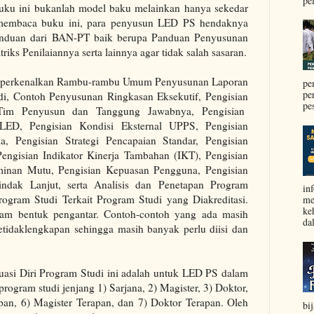
pel
uku ini bukanlah model baku melainkan hanya sekedar
in membaca buku ini, para penyusun LED PS hendaknya
nduan dari BAN-PT baik berupa Panduan Penyusunan
iks Penilaiannya serta lainnya agar tidak salah sasaran.
 diperkenalkan Rambu-rambu Umum Penyusunan Laporan
pe
pe
di, Contoh Penyusunan Ringkasan Eksekutif, Pengisian
pe
 Tim Penyusun dan Tanggung Jawabnya, Pengisian
ED, Pengisian Kondisi Eksternal UPPS, Pengisian
a, Pengisian Strategi Pencapaian Standar, Pengisian
Pengisian Indikator Kinerja Tambahan (IKT), Pengisian
aminan Mutu, Pengisian Kepuasan Pengguna, Pengisian
indak Lanjut, serta Analisis dan Penetapan Program
in
gram Studi Terkait Program Studi yang Diakreditasi.
me
ke
alam bentuk pengantar. Contoh-contoh yang ada masih
da
tidaklengkapan sehingga masih banyak perlu diisi dan
asi Diri Program Studi ini adalah untuk LED PS dalam
rogram studi jenjang 1) Sarjana, 2) Magister, 3) Doktor,
pan, 6) Magister Terapan, dan 7) Doktor Terapan. Oleh
bi