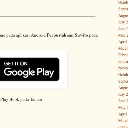
Octob
Septe
Augus
July 
June 
Perpustakaan Suwito
line pada aplikasi Android
pada
May 
April
March
Febru
Janua
Nove
Octob
Septe
Augus
July 
 Play Book pada Tautan
June 
May 
April
March
Febru