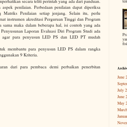
ten
perhatikan secara teliti perintah yang ada dari panduan.
aspek penilaian. Perbedaan penilaian dapat diperiksa
 Matriks Penilaian setiap jenjang. Selain itu, perlu
mat instrumen akreditasi Perguruan Tinggi dan Program
ia sama maka dalam beberapa hal, isi contoh yang ada
 Penyusunan Laporan Evaluasi Diri Program Studi ada
Pr
an agar para penyusun LED PS dan LED PT mudah
ya
fis
ntuk membantu para penyusun LED PS dalam rangka
nggunakan 9 Kriteria.
aran dari para pembaca demi perbaikan penerbitan
Archi
June 
Septe
July 
June 
May 
March
Janua
Nove