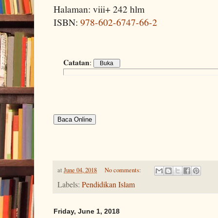
Halaman: viii+ 242 hlm
ISBN:
978-602-6747-66-2
Catatan
:
Baca Online
at
June 04, 2018
No comments:
Labels:
Pendidikan Islam
Friday, June 1, 2018