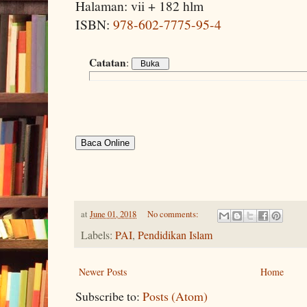
Halaman: vii + 182 hlm
ISBN:
978-602-7775-95-4
Catatan
:
Baca Online
at
June 01, 2018
No comments:
Labels:
PAI
,
Pendidikan Islam
Newer Posts
Home
Subscribe to:
Posts (Atom)