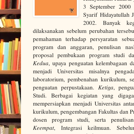
3 September 2000 
Syarif Hidayatullah
2002. Banyak keg
dilaksanakan sebelum perubahan tersebut 
pemahaman terhadap persyaratan sebua
program dan anggaran, penulisan na
proposal pembukaan program studi d
Kedua
, upaya penguatan kelembagaan 
menjadi Universitas misalnya penga
laboratorium, pembenahan kurikulum, s
penguatan perpustakaan.
Ketiga
, pengu
Studi. Berbagai kegiatan yang digag
mempersiapkan menjadi Universitas ant
kurikulum, pengembangan Fakultas dan P
dosen program studi, serta penulisa
Keempat
, Integrasi keilmuan. Sebel