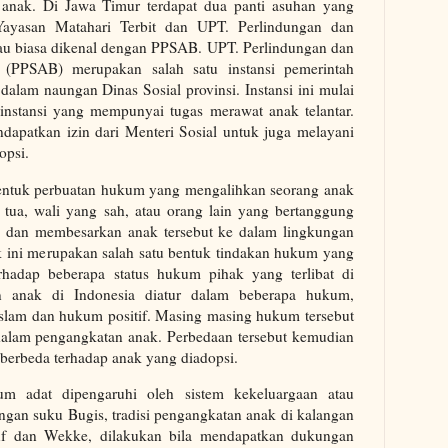
anak. Di Jawa Timur terdapat dua panti asuhan yang
 Yayasan Matahari Terbit dan UPT. Perlindungan dan
tau biasa dikenal dengan PPSAB. UPT. Perlindungan dan
 (PPSAB) merupakan salah satu instansi pemerintah
dalam naungan Dinas Sosial provinsi. Instansi ini mulai
 instansi yang mempunyai tugas merawat anak telantar.
dapatkan izin dari Menteri Sosial untuk juga melayani
opsi.
ntuk perbuatan hukum yang mengalihkan seorang anak
 tua, wali yang sah, atau orang lain yang bertanggung
n dan membesarkan anak tersebut ke dalam lingkungan
ik ini merupakan salah satu bentuk tindakan hukum yang
rhadap beberapa status hukum pihak yang terlibat di
n anak di Indonesia diatur dalam beberapa hukum,
slam dan hukum positif. Masing masing hukum tersebut
dalam pengangkatan anak. Perbedaan tersebut kemudian
erbeda terhadap anak yang diadopsi.
m adat dipengaruhi oleh sistem kekeluargaan atau
gan suku Bugis, tradisi pengangkatan anak di kalangan
uf dan Wekke, dilakukan bila mendapatkan dukungan