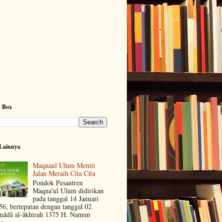
h Box
Lainnya
Maqnaul Ulum Meniti
Jalan Meraih Cita Cita
Pondok Pesantren
Maqna'ul Ulum didirikan
pada tanggal 14 Januari
56, bertepatan dengan tanggal 02
mādā al-ākhirah 1375 H. Namun