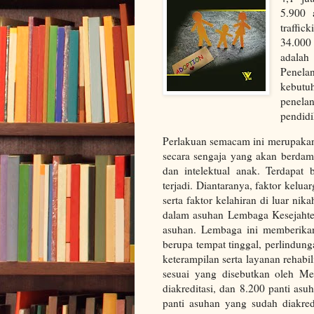
5.900 
traffi
34.000
adalah
Penela
kebutu
penela
pendid
Perlakuan semacam ini merupakan 
secara sengaja yang akan berdam
dan intelektual anak. Terdapat
terjadi. Diantaranya, faktor kelua
serta faktor kelahiran di luar nik
dalam asuhan Lembaga Kesejahter
asuhan. Lembaga ini memberikan
berupa tempat tinggal, perlindun
keterampilan serta layanan rehabi
sesuai yang disebutkan oleh Men
diakreditasi, dan 8.200 panti as
panti asuhan yang sudah diakred