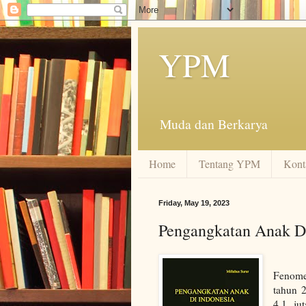
YPM
Muda dan Berkarya
Home
Tentang YPM
Kont
Friday, May 19, 2023
Pengangkatan Anak Di
Fenome
tahun 2
4,1 ju