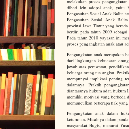
melakukan proses pengangkatan 
diberi izin adopsi anak, yaitu
Pengasuhan Sosial Anak Balita a
Pengasuhan Sosial Anak Balita
provinsi Jawa Timur yang berada 
berdiri pada tahun 2009 sebagai
Pada tahun 2010 yayasan ini men
proses pengangkatan anak atau ad
Pengangkatan anak merupakan be
dari lingkungan kekuasaan orang
jawab atas perawatan, pendidika
keluarga orang tua angkat. Prakt
mempunyai implikasi penting te
dalamnya. Praktik pengangkata
diantaranya hukum adat, hukum I
memiliki motivasi yang berbeda 
memunculkan beberapa hak yang b
Pengangkatan anak dalam huku
keturunan. Misalnya dalam pandan
masyarakat Bugis, menurut Yus