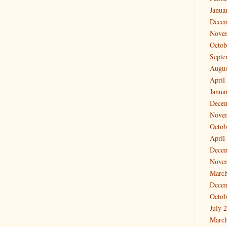
Janua
Dece
Nove
Octob
Septe
Augus
April
Janua
Dece
Nove
Octob
April
Dece
Nove
March
Dece
Octob
July 
March