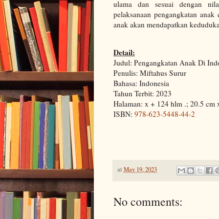
ulama dan sesuai dengan nila
pelaksanaan pengangkatan anak 
anak akan mendapatkan kedudukan 
Detail:
Judul: Pengangkatan Anak Di Ind
Penulis: Miftahus Surur
Bahasa: Indonesia
Tahun Terbit: 2023
Halaman: x + 124 hlm .; 20.5 cm 
ISBN:
978-623-5448-44-2
at
May 19, 2023
No comments: