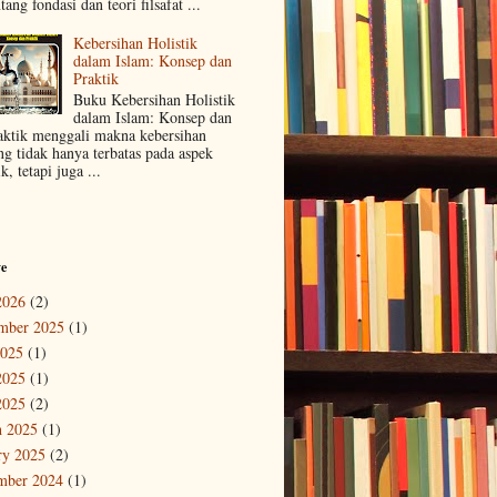
tang fondasi dan teori filsafat ...
Kebersihan Holistik
dalam Islam: Konsep dan
Praktik
Buku Kebersihan Holistik
dalam Islam: Konsep dan
aktik menggali makna kebersihan
ng tidak hanya terbatas pada aspek
ik, tetapi juga ...
ve
2026
(2)
mber 2025
(1)
2025
(1)
2025
(1)
2025
(2)
 2025
(1)
ry 2025
(2)
mber 2024
(1)