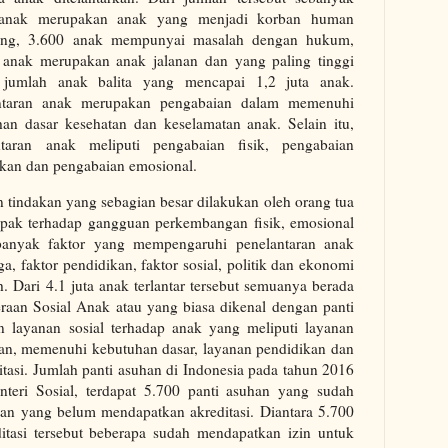
anak merupakan anak yang menjadi korban human
cking, 3.600 anak mempunyai masalah dengan hukum,
 anak merupakan anak jalanan dan yang paling tinggi
 jumlah anak balita yang mencapai 1,2 juta anak.
ntaran anak merupakan pengabaian dalam memenuhi
han dasar kesehatan dan keselamatan anak. Selain itu,
ntaran anak meliputi pengabaian fisik, pengabaian
ikan dan pengabaian emosional.
tindakan yang sebagian besar dilakukan oleh orang tua
pak terhadap gangguan perkembangan fisik, emosional
 banyak faktor yang mempengaruhi penelantaran anak
rga, faktor pendidikan, faktor sosial, politik dan ekonomi
ah. Dari 4.1 juta anak terlantar tersebut semuanya berada
aan Sosial Anak atau yang biasa dikenal dengan panti
 layanan sosial terhadap anak yang meliputi layanan
gan, memenuhi kebutuhan dasar, layanan pendidikan dan
litasi. Jumlah panti asuhan di Indonesia pada tahun 2016
teri Sosial, terdapat 5.700 panti asuhan yang sudah
uhan yang belum mendapatkan akreditasi. Diantara 5.700
itasi tersebut beberapa sudah mendapatkan izin untuk