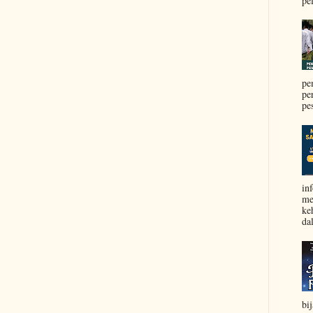
pel
pe
pe
pe
in
me
ke
da
bi