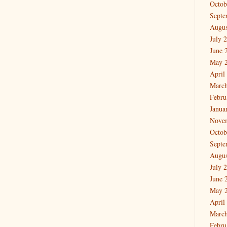
Octob
Septe
Augus
July 
June 
May 
April
March
Febru
Janua
Nove
Octob
Septe
Augus
July 
June 
May 
April
March
Febru