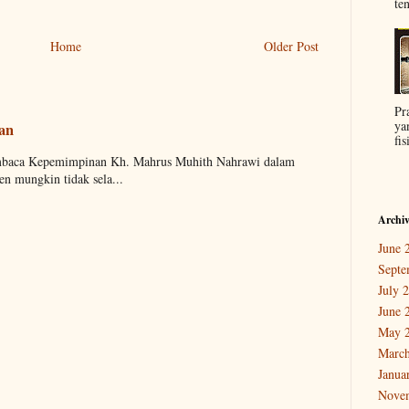
ten
Home
Older Post
Pr
ya
aan
fis
embaca Kepemimpinan Kh. Mahrus Muhith Nahrawi dalam
n mungkin tidak sela...
Archi
June 
Septe
July 
June 
May 
March
Janua
Nove