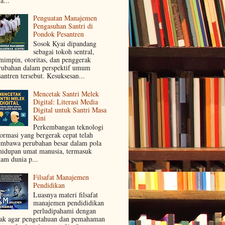
a...
Penguatan Manajemen
Pengasuhan Santri di
Pondok Pesantren
Sosok Kyai dipandang
sebagai tokoh sentral,
mimpin, otoritas, dan penggerak
rubahan dalam perspektif umum
santren tersebut. Kesuksesan...
Mencetak Santri Melek
Digital: Literasi Media
Digital untuk Santri Masa
Kini
Perkembangan teknologi
formasi yang bergerak cepat telah
mbawa perubahan besar dalam pola
hidupan umat manusia, termasuk
lam dunia p...
Filsafat Manajemen
Pendidikan
Luasnya materi filsafat
manajemen pendididikan
perludipahami dengan
jak agar pengetahuan dan pemahaman