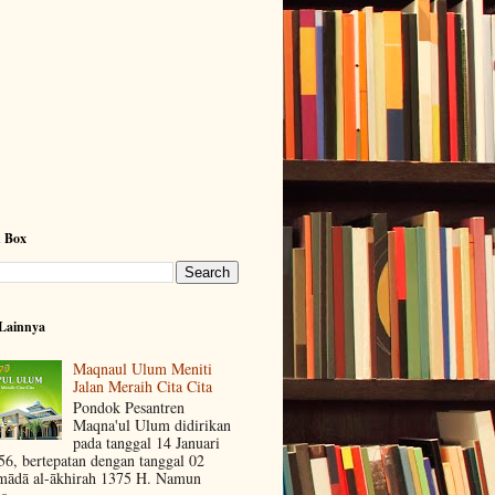
h Box
Lainnya
Maqnaul Ulum Meniti
Jalan Meraih Cita Cita
Pondok Pesantren
Maqna'ul Ulum didirikan
pada tanggal 14 Januari
56, bertepatan dengan tanggal 02
mādā al-ākhirah 1375 H. Namun