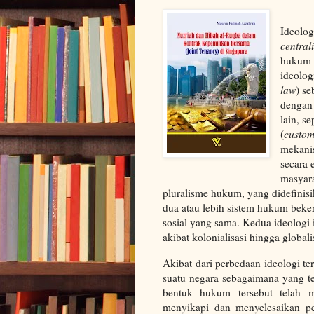
Ideolog
central
hukum d
ideolo
law
) s
dengan
lain, s
(
custom
mekanis
secara
masyara
pluralisme hukum, yang didefinis
dua atau lebih sistem hukum beke
sosial yang sama. Kedua ideologi 
akibat kolonialisasi hingga globali
Akibat dari perbedaan ideologi t
suatu negara sebagaimana yang te
bentuk hukum tersebut telah m
menyikapi dan menyelesaikan pe