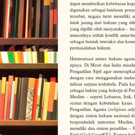
dapat memberikan kebebasan kep
digunakan sebagai landasan penye
tersebut, negara turut memiliki
tidak jarang dari hukum yang dih
yang dipilih oleh masyarakat – 
munculnya istilah konflik antar-
sebagai bentuk interaksi dan kom
permasalahan hukum.
Harmonisasi antara hukum agam
upaya. Di Mesir dan India misal
Pengadilan Sipil agar menerapka
dengan cara menggunakan undan
tulisan sarjana terdahulu. Pada 
sebagai hakim yang bekerja di Pe
Muslim – seperti Lebanon, Irak, 
sesuai dengan kebutuhan kasus.
Pengadilan Agama (
religious adj
dengan sistem hukum nasional di 
berpenduduk minoritas Muslim,
memiliki dua sistem peradilan –
Sipil (
Civil Court
/CC). Namun berb