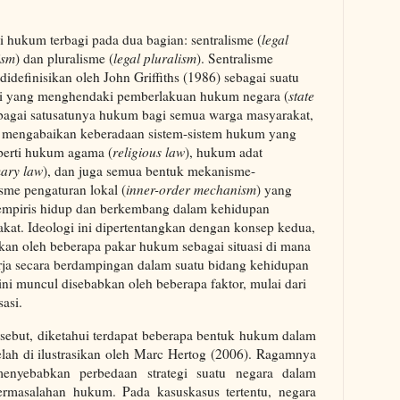
i hukum terbagi pada dua bagian: sentralisme (
legal
ism
) dan pluralisme (
legal pluralism
). Sentralisme
idefinisikan oleh John Griffiths (1986) sebagai suatu
gi yang menghendaki pemberlakuan hukum negara (
state
ebagai satusatunya hukum bagi semua warga masyarakat,
 mengabaikan keberadaan sistem-sistem hukum yang
eperti hukum agama (
religious law
), hukum adat
ary law
), dan juga semua bentuk mekanisme-
me pengaturan lokal (
inner-order mechanism
) yang
 empiris hidup dan berkembang dalam kehidupan
kat. Ideologi ini dipertentangkan dengan konsep kedua,
ikan oleh beberapa pakar hukum sebagai situasi di mana
rja secara berdampingan dalam suatu bidang kehidupan
ini muncul disebabkan oleh beberapa faktor, mulai dari
sasi.
ersebut, diketahui terdapat beberapa bentuk hukum dalam
lah di ilustrasikan oleh Marc Hertog (2006). Ragamnya
enyebabkan perbedaan strategi suatu negara dalam
rmasalahan hukum. Pada kasuskasus tertentu, negara