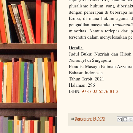
pluralisme hukum yang diberla
dengan penerapan di beberapa neg
Eropa, di mana hukum agama da
pengadilan masyarakat (
communit
minoritas. Namun terlepas dari 
tersendiri dalam menyelesaikan p
Detail:
Judul Buku: Nuzriah dan Hibah
Tenancy
) di Singapura
Penulis: Masayu Fatimah Azzahra
Bahasa: Indonesia
Tahun Terbit: 2021
Halaman: 296
ISBN:
978-602-5576-81-2
at
September 14, 2022