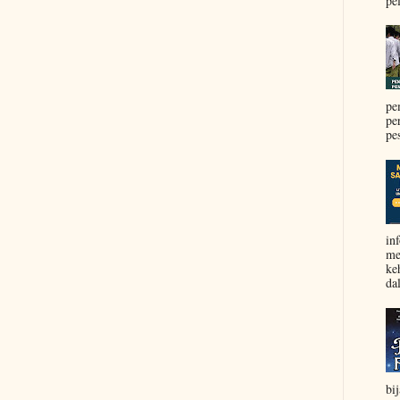
pel
pe
pe
pe
in
me
ke
da
bi