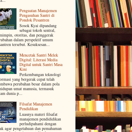
a...
Penguatan Manajemen
Pengasuhan Santri di
Pondok Pesantren
Sosok Kyai dipandang
sebagai tokoh sentral,
mimpin, otoritas, dan penggerak
rubahan dalam perspektif umum
santren tersebut. Kesuksesan...
Mencetak Santri Melek
Digital: Literasi Media
Digital untuk Santri Masa
Kini
Perkembangan teknologi
formasi yang bergerak cepat telah
mbawa perubahan besar dalam pola
hidupan umat manusia, termasuk
lam dunia p...
Filsafat Manajemen
Pendidikan
Luasnya materi filsafat
manajemen pendididikan
perludipahami dengan
jak agar pengetahuan dan pemahaman