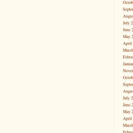
Octob
Septe
Augus
July 
June 
May 
April
March
Febru
Janua
Nove
Octob
Septe
Augus
July 
June 
May 
April
March
Febru