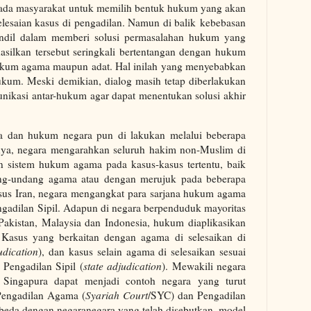
ada masyarakat untuk memilih bentuk hukum yang akan
lesaian kasus di pengadilan. Namun di balik
kebebasan
 andil dalam memberi solusi permasalahan hukum yang
asilkan tersebut seringkali bertentangan dengan hukum
hukum agama maupun adat. Hal inilah yang menyebabkan
hukum. Meski demikian, dialog masih tetap diberlakukan
unikasi antar-hukum agar dapat menentukan solusi akhir
a dan hukum negara pun di lakukan melalui beberapa
nya, negara mengarahkan seluruh hakim non-Muslim di
n sistem hukum agama pada kasus-kasus tertentu, baik
g-undang agama atau dengan merujuk pada beberapa
kasus Iran, negara mengangkat para sarjana hukum agama
ngadilan Sipil. Adapun di negara berpenduduk mayoritas
Pakistan, Malaysia dan Indonesia, hukum diaplikasikan
 Kasus yang berkaitan dengan agama di selesaikan di
udication
), dan kasus selain agama di selesaikan sesuai
Pengadilan Sipil (
state adjudication
). Mewakili negara
 Singapura dapat menjadi contoh negara yang turut
 Pengadilan Agama (
Syariah Court
/SYC) dan Pengadilan
eda dengan negaranegara yang telah disebutkan, model