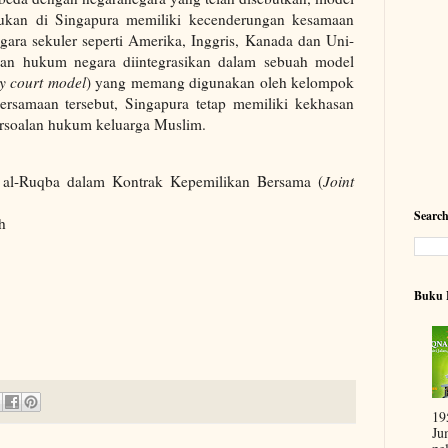
kukan di Singapura memiliki kecenderungan kesamaan
ara sekuler seperti Amerika, Inggris, Kanada dan Uni-
n hukum negara diintegrasikan dalam sebuah model
y court model
) yang memang digunakan oleh kelompok
persamaan tersebut, Singapura tetap memiliki kekhasan
ersoalan hukum keluarga Muslim.
 al-Ruqba dalam Kontrak Kepemilikan Bersama (
Joint
Searc
h
Buku 
19
Ju