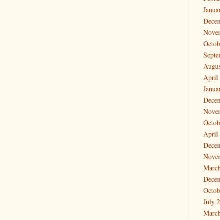
Janua
Dece
Nove
Octob
Septe
Augus
April
Janua
Dece
Nove
Octob
April
Dece
Nove
March
Dece
Octob
July 
March