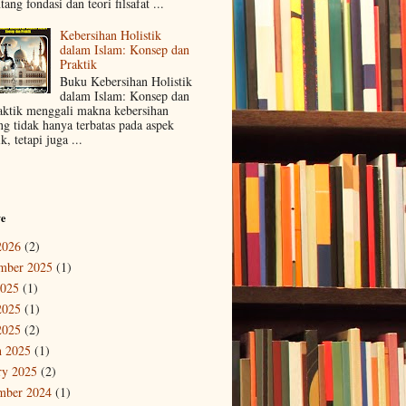
tang fondasi dan teori filsafat ...
Kebersihan Holistik
dalam Islam: Konsep dan
Praktik
Buku Kebersihan Holistik
dalam Islam: Konsep dan
aktik menggali makna kebersihan
ng tidak hanya terbatas pada aspek
ik, tetapi juga ...
ve
2026
(2)
mber 2025
(1)
2025
(1)
2025
(1)
2025
(2)
 2025
(1)
ry 2025
(2)
mber 2024
(1)