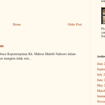
ten
Home
Older Post
Pr
ya
fis
aan
embaca Kepemimpinan Kh. Mahrus Muhith Nahrawi dalam
Archi
n mungkin tidak sela...
June 
Septe
July 
June 
May 
March
Janua
Nove