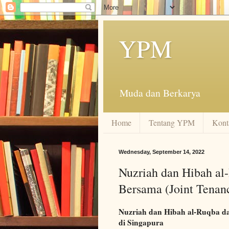
YPM
Muda dan Berkarya
Home
Tentang YPM
Kont
Wednesday, September 14, 2022
Nuzriah dan Hibah al
Bersama (Joint Tenan
Nuzriah dan Hibah al-Ruqba d
di Singapura