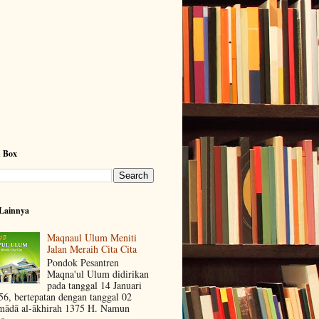
h Box
Lainnya
Maqnaul Ulum Meniti
Jalan Meraih Cita Cita
Pondok Pesantren
Maqna'ul Ulum didirikan
pada tanggal 14 Januari
56, bertepatan dengan tanggal 02
mādā al-ākhirah 1375 H. Namun