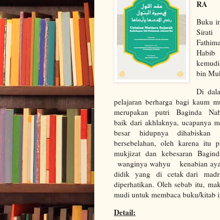
RA
Buku in
Sirati
Fathim
Habib
kemudi
bin Mu
Di dal
pelajaran berharga bagi kaum m
merupakan putri Baginda Na
baik dari akhlaknya, ucapanya m
besar hidupnya dihabiskan
bersebelahan, oleh karena itu 
mukjizat dan kebesaran Bagi
wanginya wahyu kenabian aya
didik yang di cetak dari mad
diperhatikan. Oleh sebab itu, m
mudi untuk membaca buku/kitab i
Detail: