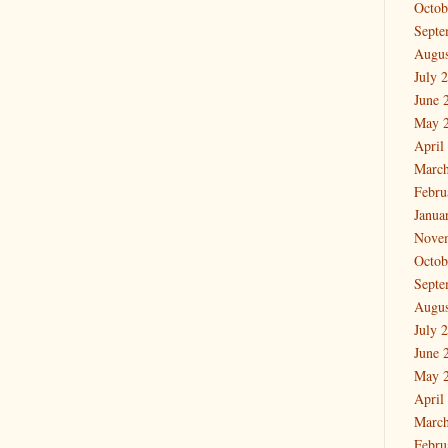
Octob
Septe
Augus
July 
June 
May 
April
March
Febru
Janua
Nove
Octob
Septe
Augus
July 
June 
May 
April
March
Febru