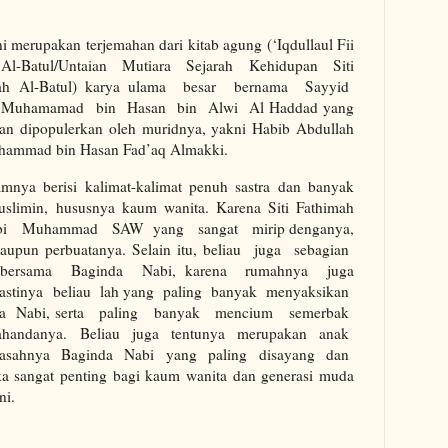
i merupakan terjemahan dari kitab agung (‘Iqdullaul Fii
 Al-Batul/Untaian Mutiara Sejarah Kehidupan Siti
ah Al-Batul) karya ulama besar bernama Sayyid
 Muhamamad bin Hasan bin Alwi Al Haddad yang
an dipopulerkan oleh muridnya, yakni Habib Abdullah
hammad bin Hasan Fad’aq Almakki.
amnya berisi kalimat-kalimat penuh sastra dan banyak
uslimin, hususnya kaum wanita. Karena Siti Fathimah
bi Muhammad SAW yang sangat mirip denganya,
aupun perbuatanya. Selain itu, beliau juga sebagian
 bersama Baginda Nabi, karena rumahnya juga
pastinya beliau lah yang paling banyak menyaksikan
nda Nabi, serta paling banyak mencium semerbak
handanya. Beliau juga tentunya merupakan anak
rasahnya Baginda Nabi yang paling disayang dan
aka sangat penting bagi kaum wanita dan generasi muda
ni.