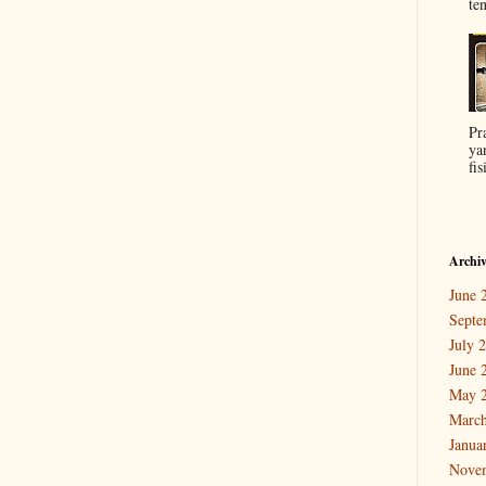
ten
Pr
ya
fis
Archi
June 
Septe
July 
June 
May 
March
Janua
Nove