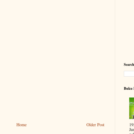
Searc
Buku 
19
Home
Older Post
Ju