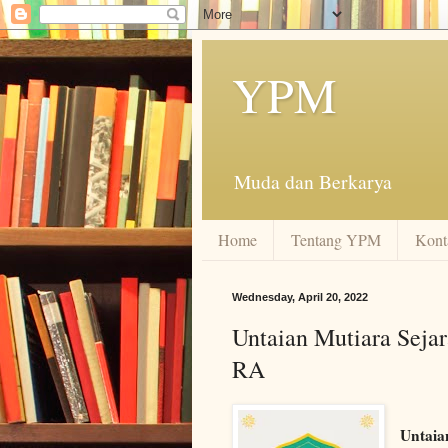
YPM
Muda dan Berkarya
Home
Tentang YPM
Kont
Wednesday, April 20, 2022
Untaian Mutiara Seja
RA
Untaia