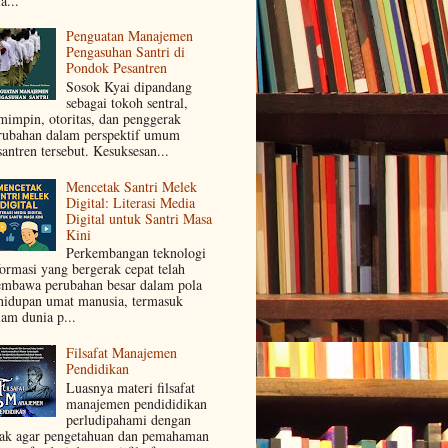
a...
Penguatan Manajemen
Pengasuhan Santri di
Pondok Pesantren
Sosok Kyai dipandang
sebagai tokoh sentral,
mimpin, otoritas, dan penggerak
rubahan dalam perspektif umum
santren tersebut. Kesuksesan...
Mencetak Santri Melek
Digital: Literasi Media
Digital untuk Santri Masa
Kini
Perkembangan teknologi
formasi yang bergerak cepat telah
mbawa perubahan besar dalam pola
hidupan umat manusia, termasuk
lam dunia p...
Filsafat Manajemen
Pendidikan
Luasnya materi filsafat
manajemen pendididikan
perludipahami dengan
jak agar pengetahuan dan pemahaman