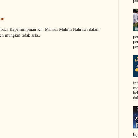
pel
aan
embaca Kepemimpinan Kh. Mahrus Muhith Nahrawi dalam
n mungkin tidak sela...
pe
pe
pe
in
me
ke
da
bi