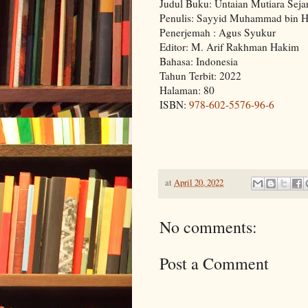
Judul Buku: Untaian Mutiara Seja
Penulis: Sayyid Muhammad bin H
Penerjemah : Agus Syukur
Editor: M. Arif Rakhman Hakim
Bahasa: Indonesia
Tahun Terbit: 2022
Halaman: 80
ISBN:
978-602-5576-96-6
at
April 20, 2022
No comments:
Post a Comment