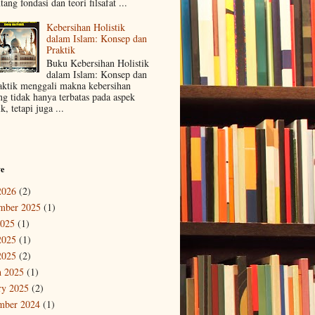
tang fondasi dan teori filsafat ...
Kebersihan Holistik
dalam Islam: Konsep dan
Praktik
Buku Kebersihan Holistik
dalam Islam: Konsep dan
aktik menggali makna kebersihan
ng tidak hanya terbatas pada aspek
ik, tetapi juga ...
ve
2026
(2)
mber 2025
(1)
2025
(1)
2025
(1)
2025
(2)
 2025
(1)
ry 2025
(2)
mber 2024
(1)