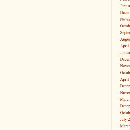
Janua
Dece
Nove
Octob
Septe
Augus
April
Janua
Dece
Nove
Octob
April
Dece
Nove
March
Dece
Octob
July 
March