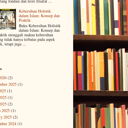
tang fondasi dan teori filsafat ...
Kebersihan Holistik
dalam Islam: Konsep dan
Praktik
Buku Kebersihan Holistik
dalam Islam: Konsep dan
aktik menggali makna kebersihan
ng tidak hanya terbatas pada aspek
ik, tetapi juga ...
ve
2026
(2)
mber 2025
(1)
2025
(1)
2025
(1)
2025
(2)
 2025
(1)
ry 2025
(2)
mber 2024
(1)