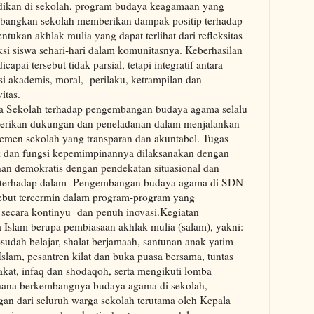
dikan di sekolah, program budaya keagamaan yang
bangkan sekolah memberikan dampak positip terhadap
tukan akhlak mulia yang dapat terlihat dari refleksitas
ksi siswa sehari-hari dalam komunitasnya. Keberhasilan
icapai tersebut tidak parsial, tetapi integratif antara
si akademis, moral, perilaku, ketrampilan dan
vitas.
a Sekolah terhadap pengembangan budaya agama selalu
rikan dukungan dan peneladanan dalam menjalankan
emen sekolah yang transparan dan akuntabel. Tugas
 dan fungsi kepemimpinannya dilaksanakan dengan
an demokratis dengan pendekatan situasional dan
h terhadap dalam Pengembangan budaya agama di SDN
sebut tercermin dalam program-program yang
 secara kontinyu dan penuh inovasi.Kegiatan
 Islam berupa pembiasaan akhlak mulia (salam), yakni:
udah belajar, shalat berjamaah, santunan anak yatim
Islam, pesantren kilat dan buka puasa bersama, tuntas
zakat, infaq dan shodaqoh, serta mengikuti lomba
hana berkembangnya budaya agama di sekolah,
gan dari seluruh warga sekolah terutama oleh Kepala