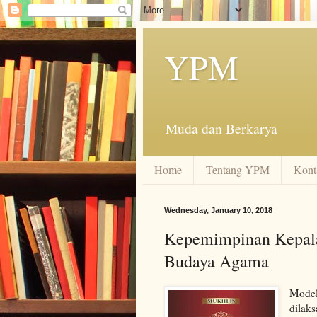
YPM
Muda dan Berkarya
Home
Tentang YPM
Kont
Wednesday, January 10, 2018
Kepemimpinan Kepal
Budaya Agama
Model
dilak