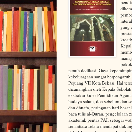
pendi
dikem
pemben
intera
yang d
presta
kreati
Kepal
membe
manaj
pokok
penuh dedikasi. Gaya kepemimpin
kekeluargaan sangat berpengaru
Pejuang VII Kota Bekasi. Hal ter
dicanangkan oleh Kepala Sekolah
ekstrakurikuler Pendidikan Agama
budaya salam, doa sebelum dan ses
dan dhuafa, peringatan hari besar 
baca tulis al-Quran, pengelolaan 
akademik pentas PAI; sebagai wa
senantiasa selalu mendapat dukun