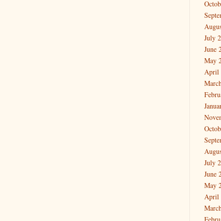
Octob
Septe
Augus
July 
June 
May 
April
March
Febru
Janua
Nove
Octob
Septe
Augus
July 
June 
May 
April
March
Febru