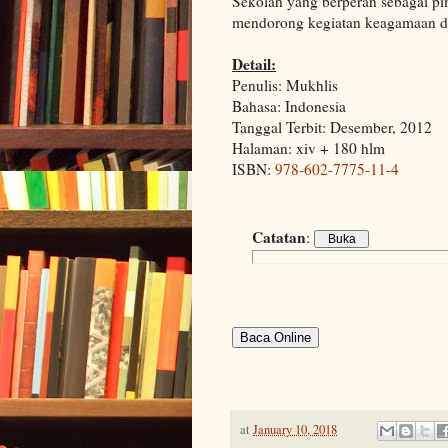
Sekolah yang berperan sebagai pi
mendorong kegiatan keagamaan di
Detail:
Penulis: Mukhlis
Bahasa: Indonesia
Tanggal Terbit: Desember, 2012
Halaman: xiv + 180 hlm
ISBN:
978-602-7775-11-4
Catatan
:
Baca Online
at
January 10, 2018