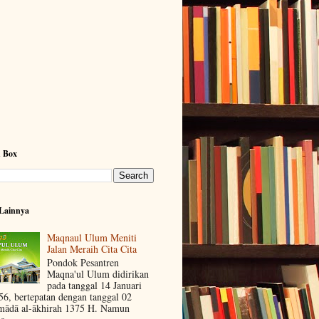
h Box
Lainnya
Maqnaul Ulum Meniti
Jalan Meraih Cita Cita
Pondok Pesantren
Maqna'ul Ulum didirikan
pada tanggal 14 Januari
56, bertepatan dengan tanggal 02
mādā al-ākhirah 1375 H. Namun