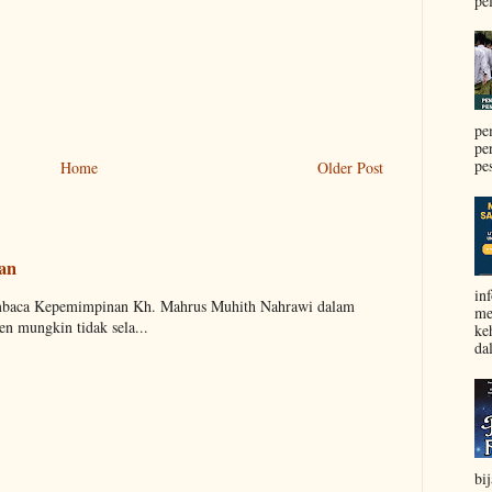
pel
pe
pe
pe
Home
Older Post
aan
in
embaca Kepemimpinan Kh. Mahrus Muhith Nahrawi dalam
me
n mungkin tidak sela...
ke
da
bi