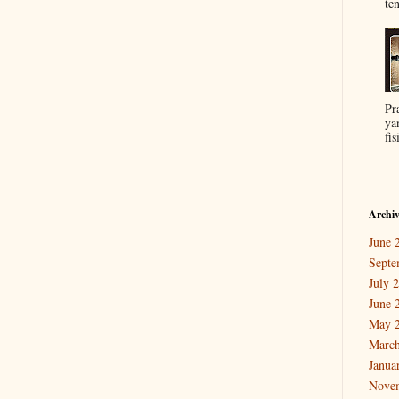
ten
Pr
ya
fis
Archi
June 
Septe
July 
June 
May 
March
Janua
Nove