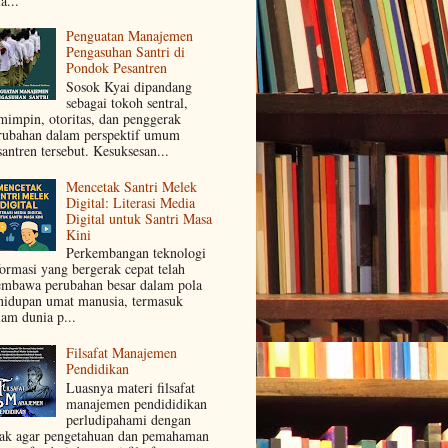
a...
Penguatan Manajemen
Pengasuhan Santri di
Pondok Pesantren
Sosok Kyai dipandang
sebagai tokoh sentral,
mimpin, otoritas, dan penggerak
rubahan dalam perspektif umum
santren tersebut. Kesuksesan...
Mencetak Santri Melek
Digital: Literasi Media
Digital untuk Santri Masa
Kini
Perkembangan teknologi
formasi yang bergerak cepat telah
mbawa perubahan besar dalam pola
hidupan umat manusia, termasuk
lam dunia p...
Filsafat Manajemen
Pendidikan
Luasnya materi filsafat
manajemen pendididikan
perludipahami dengan
jak agar pengetahuan dan pemahaman