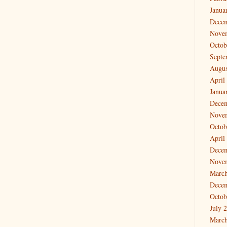
Janua
Dece
Nove
Octob
Septe
Augus
April
Janua
Dece
Nove
Octob
April
Dece
Nove
March
Dece
Octob
July 
March