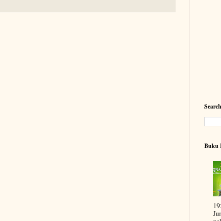
Searc
Buku 
19
Ju